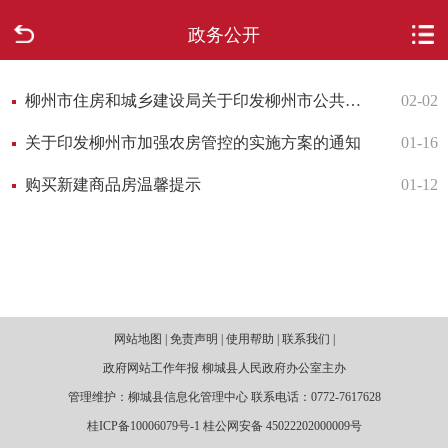
政务公开
首页
走进柳城
柳州市住房和城乡建设局关于印发柳州市公共租赁住房轮候配租实施细则的通知
02-02
关于印发柳州市加强农房管控的实施方案的通知
01-16
新闻中心
购买新建商品房温馨提示
01-12
政府信息公开
网上办事
互动回应
网站地图 | 免责声明 | 使用帮助 | 联系我们 |
数据专题
政府网站工作年报 柳城县人民政府办公室主办
管理维护：柳城县信息化管理中心 联系电话：0772-7617628
桂ICP备10006079号-1 桂公网安备 45022202000009号