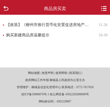
商品房买卖
首页
走进柳城
【政策】《柳州市推行货币化安置促进房地产市场健康持续发展暂行办法》实施后评估报告
11-26
购买新建商品房温馨提示
10-30
新闻中心
政府信息公开
网上办事
网站地图 | 免责声明 | 使用帮助 | 联系我们 |
互动回应
政府网站工作年报 柳城县人民政府办公室主办
管理维护：柳城县信息化管理中心 联系电话：0772-7617628
数据专题
桂ICP备10006079号-1 桂公网安备 45022202000009号
网站标识码：4502220007