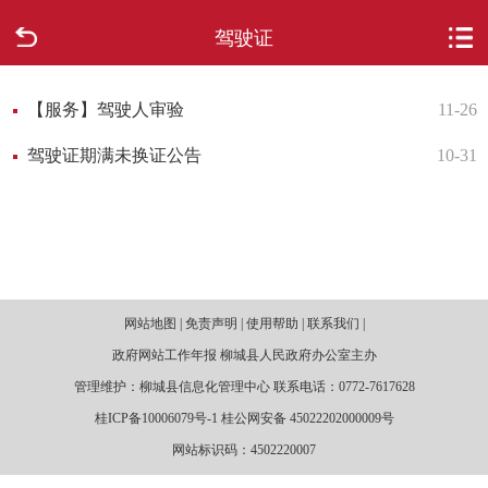
驾驶证
首页
走进柳城
【服务】驾驶人审验
11-26
驾驶证期满未换证公告
10-31
新闻中心
政府信息公开
网上办事
网站地图 | 免责声明 | 使用帮助 | 联系我们 |
互动回应
政府网站工作年报 柳城县人民政府办公室主办
管理维护：柳城县信息化管理中心 联系电话：0772-7617628
数据专题
桂ICP备10006079号-1 桂公网安备 45022202000009号
网站标识码：4502220007