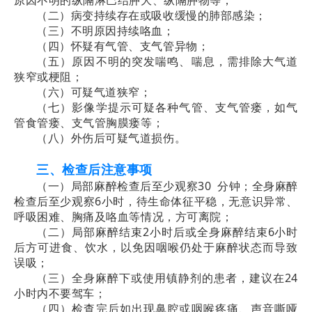
（二）病变持续存在或吸收缓慢的肺部感染；
（三）不明原因持续咯血；
（四）怀疑有气管、
支气管异物
；
（五）原因不明的突发喘鸣、喘息，需排除大气道
狭窄或梗阻；
（六）可疑气道狭窄；
（七）影像学提示可疑各种气管、支气管瘘，如
气
管食管瘘
、支气管胸膜瘘等；
（八）外伤后可疑气道损伤。
三、检查后注意事项
（一）局部麻醉检查后至少观察30 分钟；全身麻醉
检查后至少观察6小时，待生命体征平稳，无意识异常、
呼吸困难、胸痛及咯血等情况，方可离院；
（二）局部麻醉结束2小时后或全身麻醉结束6小时
后方可进食、饮水，以免因咽喉仍处于麻醉状态而导致
误吸；
（三）全身麻醉下或使用镇静剂的患者，建议在24
小时内不要驾车；
（四）检查完后如出现鼻腔或咽喉疼痛、声音嘶哑