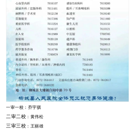
一审一校：乔宇骐
二审二校
：黄伟松
三审三校
：王丽雄