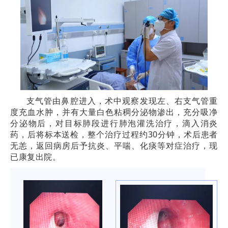
支气管由鼻腔进入，术中观察发现左、右支气管重
度充血水肿，并有大量白色粘稠分泌物渗出，充分吸净
分泌物后，对目标肺段进行
肺泡灌洗
治疗，滴入消炎
药，后将标本送检，整个治疗过程约30分钟，术后患者
无恙，返回病房后
予抗炎、平喘、化痰等
对症
治疗，现
已康复出院。