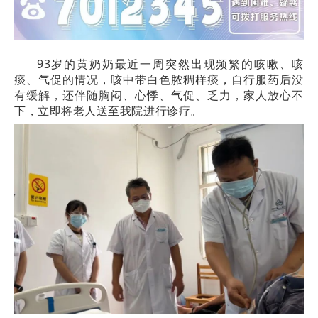
93岁的黄奶奶最近一周突然出现频繁的
咳嗽、咳
痰、气促的情况，咳中带白色脓稠样痰，自行服药后没
有缓解，还伴随胸闷、心悸、气促、乏力，家人放心不
下，立即将老人送至我院进行诊疗。