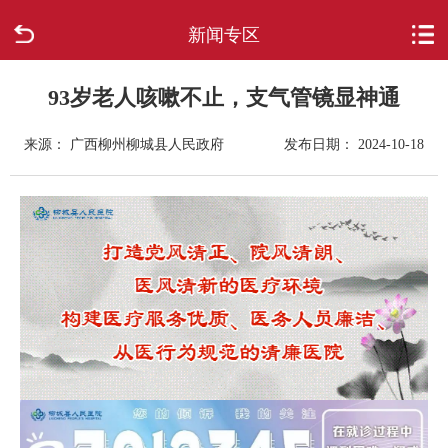
新闻专区
首页
走进柳城
93岁老人咳嗽不止，支气管镜显神通
来源： 广西柳州柳城县人民政府
发布日期： 2024-10-18
新闻中心
政府信息公开
网上办事
互动回应
数据专题