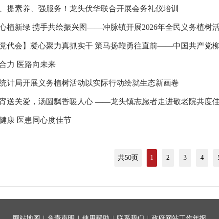
、提素养、强服务！龙头伏华联合开展会务礼仪培训
心植新绿 携手共绘振兴图——冲脉镇开展2026年全民义务植树
合力 医路向未来
统计局开展义务植树活动以实际行动绘就生态新画卷
宵送关爱，汤圆飘香暖人心 ——龙头镇志愿者走进敬老院共度
健康 医患同心度佳节
共50页
1
2
3
4
网站地图
|
免责声明
|
使用帮助
|
联系我们
|
政府网站工作年报