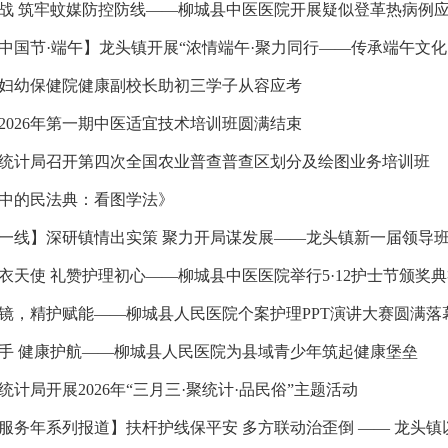
战 筑牢蚊媒防控防线——柳城县中医医院开展疑似登革热病例
中国节·端午】龙头镇开展“浓情端午·聚力同行——传承端午文化
妇幼保健院健康副校长助初三学子从容应考
2026年第一期中医适宜技术培训班圆满结束
统计局召开第四次全国农业普查普查区划分及绘图业务培训班
中的民法典：看图学法》
一线】深研镇情出实策 聚力开局谋发展——龙头镇新一届领导
衣天使 礼赞护理初心——柳城县中医医院举行5·12护士节颁奖
镜，精护赋能——柳城县人民医院个案护理PPT演讲大赛圆满落
手 健康护航——柳城县人民医院为县域青少年筑起健康堡垒
统计局开展2026年“三月三·聚统计·品民俗”主题活动
服务年系列报道】扶杆护线保平安 多方联动治歪倒 —— 龙头