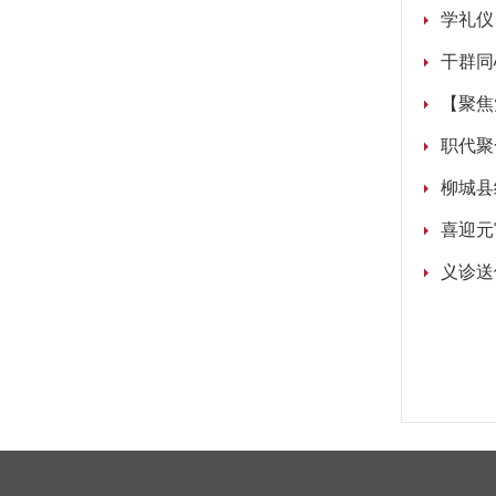
学礼仪
干群同
职代聚
柳城县
喜迎元
义诊送