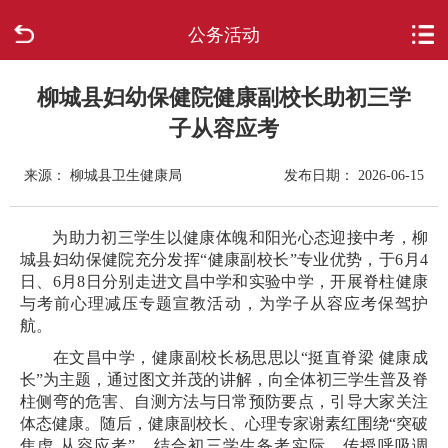
公务活动
首页
走进柳城
柳城县妇幼保健院健康副校长助初三学
子从容应考
新闻中心
来源： 柳城县卫生健康局
发布日期： 2026-06-15
政府信息公开
为助力初三学生以健康体魄和阳光心态迎接中考，柳
网上办事
城县妇幼保健院充分发挥“健康副校长”专业优势，于6月4
日、6月8日分别走进文昌中学和实验中学，开展脊柱健康
与考前心理减压专题宣教活动，为学子从容应考保驾护
互动回应
航。
在文昌中学，健康副校长杨思思以“挺直脊梁 健康成
数据专题
长”为主题，通过图文并茂的讲解，向全体初三学生普及脊
柱侧弯的危害、自测方法与日常预防要点，引导大家关注
体态健康。随后，健康副校长、心理专家谢素红围绕“突破
焦虑 从容应考”，结合初三学生备考实际，传授呼吸调