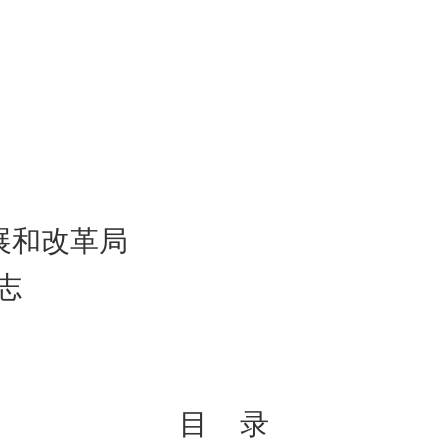
展和改革局
志
目 录