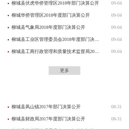
柳城县伏虎华侨管理区2018年部门决算公开
09-04
柳城华侨管理区2018年度部门决算公开
09-04
柳城县气象局2018年度部门决算公开
09-04
柳城县工业区管理委员会2018年度部门决算公开
09-04
柳城县工商行政管理和质量技术监督局2018年度部门决算公开
09-04
更多
柳城县凤山镇2017年部门决算公开
08-31
柳城县财政局2017年度部门决算公开
08-31