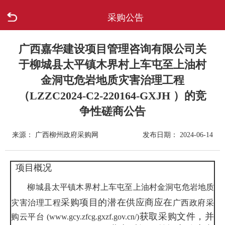
采购公告
首页
走进柳城
广西嘉华建设项目管理咨询有限公司关
于柳城县太平镇木界村上车屯至上油村
新闻中心
金洞屯危岩地质灾害治理工程
（LZZC2024-C2-220164-GXJH ）的竞
政府信息公开
争性磋商公告
网上办事
来源： 广西柳州政府采购网
发布日期： 2024-06-14
互动回应
项目概况
数据专题
柳城县太平镇木界村上车屯至上油村金洞屯危岩地质
采购项目的潜在供应商应在
灾害治理工程
广西政府采
获取采购文件，并
购云平台 (www.gcy.zfcg.gxzf.gov.cn/)