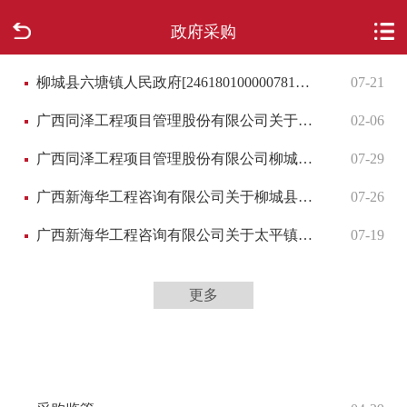
政府采购
首页
柳城县六塘镇人民政府[2461801000007816194]柳城县都成装潢部2025-2027年度柳州市柳城县预算单位印刷服务框架协议采购的验收公告
07-21
走进柳城
广西同泽工程项目管理股份有限公司关于柳城县2024年第二批扩大学前教育资源奖补资金项目设备采购（LZZC2025-J1-220001-GXTZ）竞争性谈判公告
02-06
新闻中心
广西同泽工程项目管理股份有限公司柳城县2024年生产障碍耕地治理项目（LZZC2024-C3-220182-GXTZ）的竞争性磋商公告
07-29
政府信息公开
广西新海华工程咨询有限公司关于柳城县农业综合行政执法大队50吨渔政趸船项目的公开招标公告
07-26
网上办事
广西新海华工程咨询有限公司关于太平镇2024年垃圾清运及中转站管理运行服务项目的竞争性磋商公告
07-19
互动回应
更多
数据专题