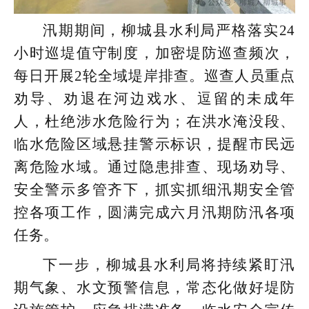
汛期期间，柳城县水利局严格落实24
小时巡堤值守制度，加密堤防巡查频次，
每日开展2轮全域堤岸排查。巡查人员重点
劝导、劝退在河边戏水、逗留的未成年
人，杜绝涉水危险行为；在洪水淹没段、
临水危险区域悬挂警示标识，提醒市民远
离危险水域。通过隐患排查、现场劝导、
安全警示多管齐下，抓实抓细汛期安全管
控各项工作，圆满完成六月汛期防汛各项
任务。
下一步，柳城县水利局将持续紧盯汛
期气象、水文预警信息，常态化做好堤防