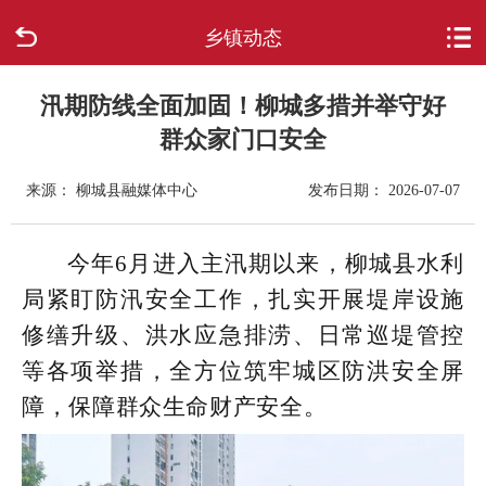
乡镇动态
首页
走进柳城
汛期防线全面加固！柳城多措并举守好
群众家门口安全
新闻中心
来源： 柳城县融媒体中心
发布日期： 2026-07-07
政府信息公开
今年6月进入主汛期以来，柳城县水利
网上办事
局紧盯防汛安全工作，扎实开展堤岸设施
修缮升级、洪水应急排涝、日常巡堤管控
互动回应
等各项举措，全方位筑牢城区防洪安全屏
数据专题
障，保障群众生命财产安全。