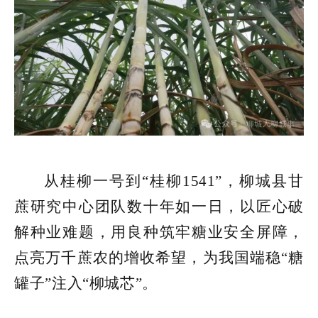
从桂柳一号到“桂柳1541”，柳城县甘
蔗研究中心团队数十年如一日，以匠心破
解种业难题，用良种筑牢糖业安全屏障，
点亮万千蔗农的增收希望，为我国端稳“糖
罐子”注入“柳城芯”。