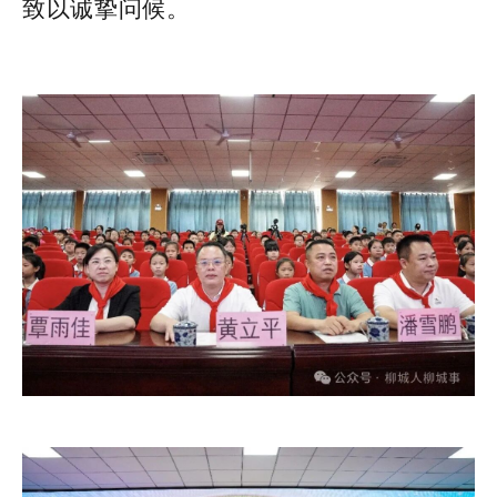
致以诚挚问候。