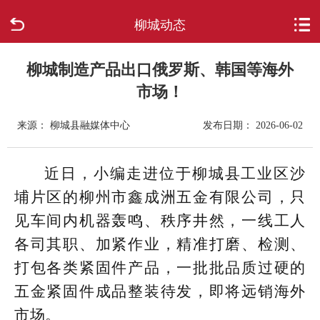
柳城动态
首页
走进柳城
柳城制造产品出口俄罗斯、韩国等海外
市场！
新闻中心
来源： 柳城县融媒体中心
发布日期： 2026-06-02
政府信息公开
近日，小编走进位于柳城县工业区沙
网上办事
埔片区的柳州市鑫成洲五金有限公司，只
见车间内机器轰鸣、秩序井然，一线工人
互动回应
各司其职、加紧作业，精准打磨、检测、
数据专题
打包各类紧固件产品，一批批品质过硬的
五金紧固件成品整装待发，即将远销海外
市场。