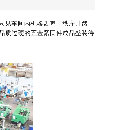
只见车间内机器轰鸣、秩序井然，
品质过硬的五金紧固件成品整装待