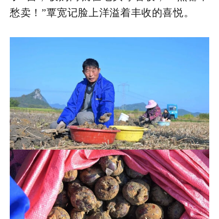
愁卖！”覃宽记脸上洋溢着丰收的喜悦。