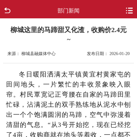
部门新闻
首页
走进柳城
柳城这里的马蹄甜又化渣，收购价2.4元
~
新闻中心
来源： 柳城县融媒体中心
发布日期： 2026-01-20
政府信息公开
冬日暖阳洒满太平镇黄宜村黄家屯的
网上办事
田间地头，一片繁忙的丰收景象映入眼
帘。村民覃宽记正弯腰在自家的马蹄田里
互动回应
忙碌，沾满泥土的双手熟练地从泥水中刨
数据专题
出一个个饱满圆润的马蹄，空气中弥漫着
清甜的气息。“从3号开始挖，现在已经挖
了4亩，收购商就在地头等着收，一点都不