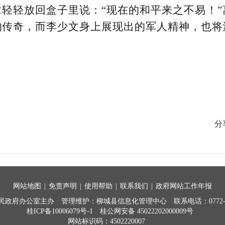
轻轻放回盒子里说：“现在的和平来之不易！
的传奇，而李少文身上展现出的军人精神，也将
分
网站地图
|
免责声明
|
使用帮助
|
联系我们
|
政府网站工作年报
民政府办公室主办
管理维护：柳城县信息化管理中心
联系电话：0772-7
桂ICP备10006079号-1
桂公网安备 45022202000009号
网站标识码：4502220007