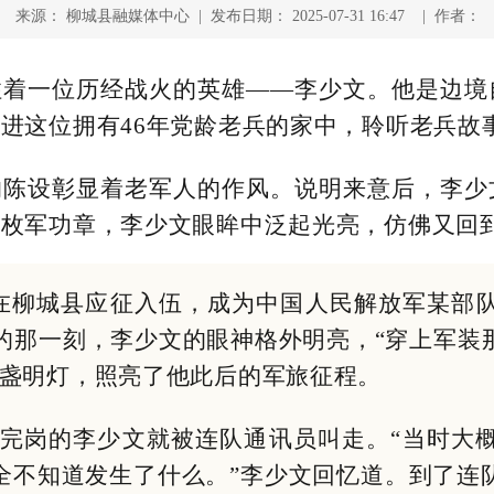
来源： 柳城县融媒体中心 | 发布日期： 2025-07-31 16:47 | 作者：
住着一位历经战火的英雄——李少文。他是边境
进这位拥有46年党龄老兵的家中，聆听老兵故
的陈设彰显着老军人的作风。说明来意后，李少
枚军功章，李少文眼眸中泛起光亮，仿佛又回到
李少文在柳城县应征入伍，成为中国人民解放军某
装的那一刻，李少文的眼神格外明亮，“穿上军装
一盏明灯，照亮了他此后的军旅征程。
刚刚站完岗的李少文就被连队通讯员叫走。“当时
全不知道发生了什么。”李少文回忆道。到了连