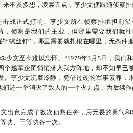
。来不及多想，凌晨五点，李少文便跟随侦察排
自卫还击战正式打响。李少文所在侦察排承担前
清，侦察是我们的主业，但哪里需要我们就
的“螺丝钉”，哪里需要就扎根在哪里，无条件
少文至今难以忘怀。“1979年3月5日，我们
四个越军企图悄悄潜入我方阵地，却不知早已
发。李少文沉着冷静，凭借过硬的军事素养，
他们还一举消灭了敌人的一个火力点，为后续作
少文出色完成了数次侦察任务，用无畏的勇气和
二等功、三等功各一次。