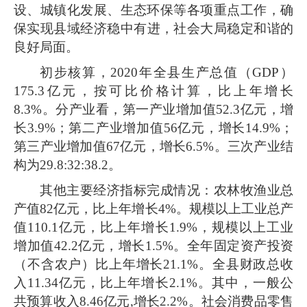
设、城镇化发展、生态环保等各项重点工作，
确
保
实现县域经济稳中有进，社会大局稳定和谐的
良好局面
。
初步核算，
2020
年全县生产总值（
GDP
）
175.3
亿元，按可比价格计算，比上年增长
8.3%
。分产业看，第一产业增加值
52.3
亿元，增
长
3.9%
；第二产业增加值
56
亿元，增长
14.9%
；
第三产业增加值
67
亿元，增长
6.5%
。三次产业结
构为
29.8:32:38.2
。
其他主要经济指标完成情况：农林牧渔业总
产值
82
亿元，比上年增长
4%
。
规模以上工业总产
值
110.1
亿元，
比上年增长
1.9%
，
规模以上工业
增加值
42.2
亿元，增长
1.5%
。
全年固定资产投资
（不含农户）比上年增长
21.1%
。全县财政总收
入
11.34
亿元，比上年增长
2.1%
。其中，一般公
共预算收入
8.46
亿元
,
增长
2.2%
。社会消费品零售