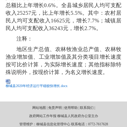
总额比上年增长
0.6%
。
全县
城乡
居民人均可支配
收入
25257
元，比上年增长
5.5
%
。
其中：
农
村居
民人均
可支配
收入
16625
元，增长
7.7
%
；城镇居
民人均可支配收入
36243
元，增长
2.7
%
。
注释：
地区生产总值、
农林牧渔业总产值、农林牧
渔业
增加值、工业增加值及其分类项目增长速度
按可比价计算，为实际增长速度；其他指标除特
殊说明外，按现价计算，为名义增长速度。
柳城县2020年经济运行平稳较快增长.docx
网站地图 | 免责声明 | 使用帮助 | 联系我们 |
政府网站工作年报 柳城县人民政府办公室主办
管理维护：柳城县信息化管理中心 联系电话：0772-7617628