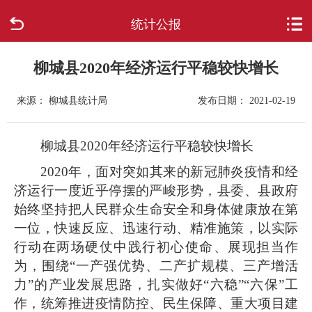
统计公报
首页
走进柳城
柳城县2020年经济运行平稳较快增长
来源： 柳城县统计局
发布日期： 2021-02-19
新闻中心
政府信息公开
柳城县
2020
年经济运行平稳较快增长
20
20
年，
面对突如其来的新冠肺炎疫情和经
网上办事
济运行一度近乎停摆的严峻形势，
县
委
、县政府
始终
坚持把人民群众生命安全和身体健康放在第
互动回应
一位，快速反应、迅速行动、精准施策，以实际
行动在两场硬仗中践行初心使命、展现担当作
数据专题
为，围绕“一产强优势、二产扩规模、三产增活
力”的产业发展思路，扎实做好“六稳”“六保”工
作，统筹推进疫情防控、民生保障、重大项目建