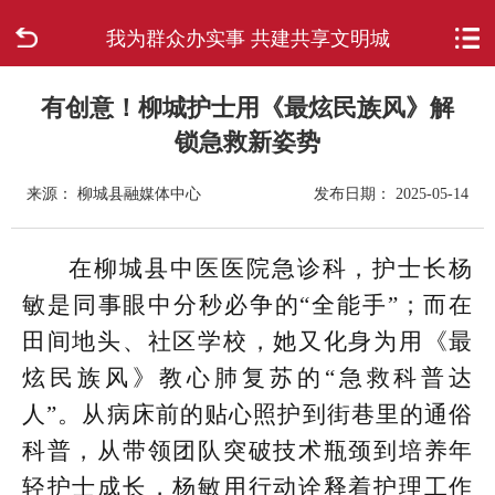
我为群众办实事 共建共享文明城
首页
走进柳城
有创意！柳城护士用《最炫民族风》解
锁急救新姿势
新闻中心
来源： 柳城县融媒体中心
发布日期： 2025-05-14
政府信息公开
在柳城县中医医院急诊科，护士长杨
网上办事
敏是同事眼中分秒必争的“全能手”；而在
田间地头、社区学校，她又化身为用《最
互动回应
炫民族风》教心肺复苏的“急救科普达
数据专题
人”。从病床前的贴心照护到街巷里的通俗
科普，从带领团队突破技术瓶颈到培养年
轻护士成长，杨敏用行动诠释着护理工作