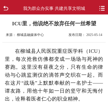
我为群众办实事 共建共享文明城
首页
走进柳城
ICU里，他说绝不放弃任何一丝希望
来源： 柳城县融媒体中心
发布日期： 2025-05-14
新闻中心
政府信息公开
在柳城县人民医院重症医学科（ICU）
里，每次抢救仿佛都变成一场场与死神的
网上办事
赛跑。这里没有昼夜之分，只有生命的律
动与心跳监测仪的滴答声交织在一起。而
互动回应
在这片“战场”上默默奉献的一名护士——
数据专题
谭友路，用他十年如一日的坚守和无悔付
出，诠释着医者仁心的职业精神。