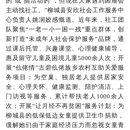
的’或‘搞活动的’，但现在大家遇到困难会
主动找社工。”柳城县安欣社会工作服务中
心负责人姚润姣感慨道。近年来，社工团
队聚焦“一老一小一困一残”重点群体，创
新打造“未成年人社会保护服务”品牌，通
过课后托管、兴趣课堂、心理健康辅导，
惠及留守儿童及困境儿童5000余人次；开
展“仫佬情”古砦仫佬族乡农村互助关爱服
务项目：为空巢、独居老人提供居家安
全、心理关怀、健康监测、陪护清洁、上
门访视等服务，累计帮扶老人1000余人
次；开展“让月经不再贫困”服务计划：为
柳城县的低保低边女童提供卫生巾捐助，
缓解她们由于家庭经济压力而忽视女童青