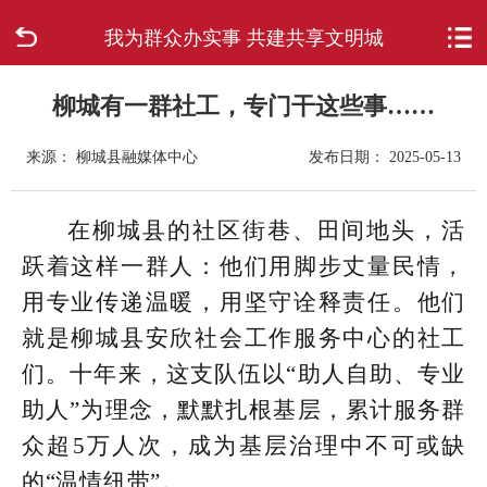
我为群众办实事 共建共享文明城
首页
走进柳城
柳城有一群社工，专门干这些事……
来源： 柳城县融媒体中心
发布日期： 2025-05-13
新闻中心
政府信息公开
在柳城县的社区街巷、田间地头，活
跃着这样一群人：他们用脚步丈量民情，
网上办事
用专业传递温暖，用坚守诠释责任。他们
就是柳城县安欣社会工作服务中心的社工
互动回应
们。十年来，这支队伍以“助人自助、专业
数据专题
助人”为理念，默默扎根基层，累计服务群
众超5万人次，成为基层治理中不可或缺
的“温情纽带”。