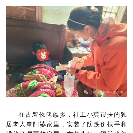
在古砦仫佬族乡，社工小莫帮扶的独
居老人覃阿婆家里，安装了防跌倒扶手和