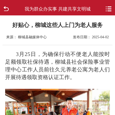
我为群众办实事 共建共享文明城
首页
走进柳城
好贴心，柳城这些人上门为老人服务
来源： 柳城县融媒体中心
发布日期： 2025-04-02
新闻中心
政府信息公开
3月25日，为确保行动不便老人能按时
足额领取社保待遇，柳城县社会保险事业管
网上办事
理中心工作人员前往久元养老公寓为老人们
开展待遇领取资格认证工作。
互动回应
数据专题