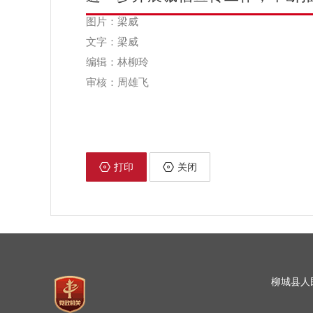
图片：梁威
文字：梁威
编辑：林柳玲
审核：周雄飞
打印
关闭
柳城县人