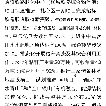
通道铁路联运中心（柳城铁路综合物流港）
项目
快
速推进，核心区一期项目完成招标，
铁路联通取得新突破
。
生态建设扎实有效
。
坚决
打
好“蓝天、碧水、净土”保卫战，
全面推进河湖长制、林长
空气优良天数比率
，
县级集中式饮
制，
92
.3
%
用水水源地水质达标率
％
。绿色转型步伐
100
加快
。
常态化开展秸秆
禁烧
及其综合利用工
作
，
年秸秆产生量
50
万吨，可收集量
43
2022
万吨；综合利用率
92%
。
推行国家储备林基
③
地建设项目
，
谋划推进
项目
，
确保“绿
EOD
水青山”和“金山银山”有机融合
。能源结构
加速优化，
柳城县
整县屋顶分布式光伏
等“能源网”项目完成投资
1.78
亿元。
稻花