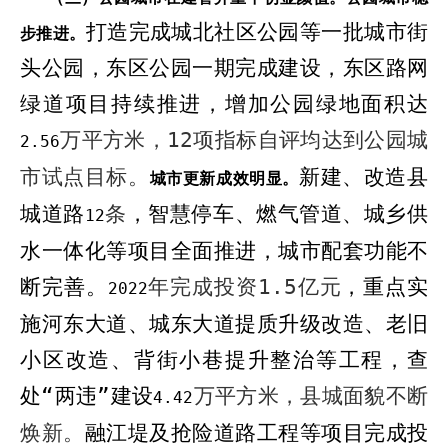
打造完成城北社区公园等一批城市街
步推进。
头公园，东区公园一期完成建设，东区路网
绿道项目持续推进，
增加
公园绿地面积达
万平方米，
12
项指标自评均达到公园城
2.56
市试点目标。
新建、改造县
城市更新成效明显。
城道路
条
，
智慧停车、燃气管道、城乡供
12
水一体化等项目全面推进，城市配套功能不
断完善。
年完成投资
1.5
亿元
，
重点实
2022
施河东大道、城东大道提质升级改造、老旧
小区改造、背街小巷提升整治
等工程
，查
处“两违”建设
万平方米，县城面貌不断
4.42
焕新。
融江堤及抢险道路工程
等项目
完成投