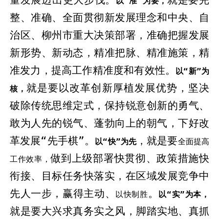
量发展迈出更大步伐。
就是要完
以“准”为要，
整、准确、全面贯彻新发展理念和中央、自
治区、柳州市重大决策部署，准确把握发展
新形势、新动态，精准把脉、精准施策，精
准发力，提高工作精准度和有效性。
以“新”为
就是要以改革创新厚植发展优势，坚决
核，
破除传统思维定式，保持锐意创新的勇气、
敢为人先的锐气、蓬勃向上的朝气，下好改
革发展“先手棋”。
，就是要
以“快”为先
全面提高
做到上级部署快贯彻、政策措施快
工作效率，
衔接、目标任务快落实，在区域发展竞争中
先人一步，
赢得主动、
。
以快
制胜
以“实”为本，
就是要
大兴求真务实之风，脚踏实地、真抓