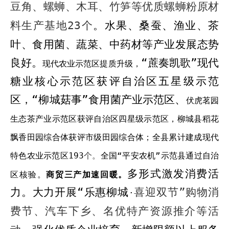
豆角、螺蛳、木耳、竹笋等优质螺蛳粉原材
料生产基地
23
个
。水果、桑蚕、渔业、茶
叶、食用菌、蔬菜、中药材等产业发展态势
良好
。
“蔗奏凯歌”现代
现代农业示范区提质升级，
糖业核心示范区获评自治区五星级示范
区
，“
柳城菇事”食用菌产业示范区、
伏虎茗园
生态茶产业示范区获评自治区四星级示范区，柳城县稻花
飘香田园综合体获评市级田园综合体；全县累计建成现代
特色农业示范区
193
个。
全国“平安农机”示范县通过自治
多
形式激发消费活
区核验。
商贸
三产加速回暖。
力。
大力开展“乐惠柳城
喜迎双节”购物消
·
费节、汽车下乡、名优特产资源推介等活