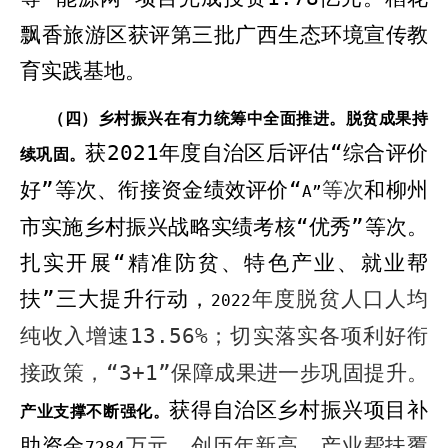
飘香旅游区获
评
第三批广西生态环境宣传教
育实践基地。
（四）乡村振兴在有力统筹中全面推进。
脱贫成果持
获
2021
年度
自治区后评估“综合评价
续巩固。
好”等次、衔接资金绩效评价“
等次
和
柳州
A”
市实施乡村振兴战略实绩考核“优秀”等次。
扎实开展“精准防贫、特色产业、就业帮
扶”三大提升行动，
年度脱贫人口人均
2022
纯收入增速
13.56%
；切实落实各项利好衔
接政策，“
3+1”
保障成果进一步巩固提升。
获得自治区乡村振兴项目补
产业支撑不断强化。
助资金
万元，创历年新高。产业帮扶覆
7284