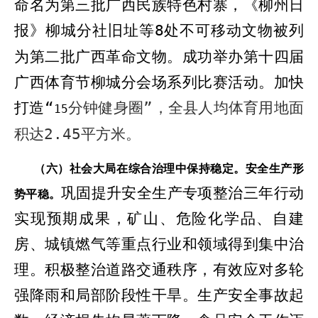
命名为第三批广西民族特色村寨
，
《柳州日
报》柳城分社旧址等
8
处不可移动文物被列
为第二批广西革命文物
。成功举办第十四届
广西体育节柳城分会场系列比赛活动。加快
打造“
分钟健身圈”，全县人均体育用地面
15
积达
2.45
平方米。
（六）社会大局在综合治理中保持稳定。
安全生产形
巩固提升安全生产专项整治三年行动
势平稳。
实现预期成果，
矿山、
危险化学品、自建
房、城镇燃气等重点行业和领域
得到
集中治
理
。
积极整治道路交通秩序，有效应对多轮
强降雨和局部阶段性干旱。生产安全事故起