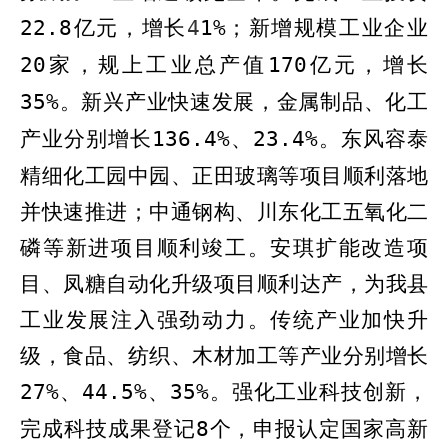
22.8
亿元，增长
4
1
%
；
新增规模工业企业
20
家，规上工业总产值
170
亿元，增长
35
%
。
新兴产业快速发展，金属制品、化工
产业分别增长
136
.4%
、
23
.4%
。
东风容泰
精细化工园中园、正田玻璃等项目顺利落地
并快速推进；中通钢构、川东化工五氧化二
磷等新进项目顺利竣工。
安琪扩能改造项
目、凤糖自动化升级项目顺利达产，为我县
工业发展注入强劲动力。
传统产业加快升
级，
食品、纺织、木材加工等产业分别增长
27
%
、
44
.5%
、
3
5%
。强
化工业科技创新，
完成科技成果登记
8
个
，申报认定国家高新