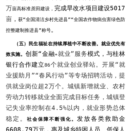
万
完成旱改水项目建设
5017
亩高标准蔗田建设，
亩
，
获“全国清洁乡村先进县”
“
全国农作物病虫害绿色防
。
控整建制推进县
”
称号
（五）民生福祉在持续厚植中不断改善。
就业优先有
创新“金融
就业”服务
模式
，与桂林
效实施。
+
银行合作建立
个就业创业驿站。开展“就
86
业援助月”“春风行动”等专场招聘活动，提
供就业岗位超
2
万个。城镇新增就业、农村
劳动力转移就业全面完成目标任务，城镇登
记失业率控制在
4.5%
以内，就业形势总体
稳定。
发放各类救助金
社会保障不断强化。
6608.79
万元
，惠及城乡特困人员、低保人