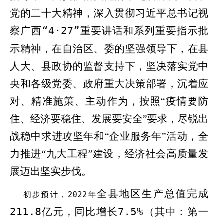
党的二十大精神，深入贯彻习近平总书记
视
察广西“
4
·
27”
重要讲话
和系列重要指示批
示精神，在自治区、委的坚强领导下，在县
人大、县政协的监督支持下，坚决落实党中
央和各级党委、政府重大决策部署，沉着应
对、精准施策、主动作为，按照
“
疫情要防
住、经济要稳住、发展要安全
”
要求，尽锐出
战稳中求进攻坚年和
“
企业服务年
”
活动，全
力推进
“
九大工程
”
建设，经济社会高质量发
展迈出坚实步伐。
全县地区生产总值完成
初步
预计
，
2022
年
211.8
亿元，同比增长
7.5
%
（其中：第一