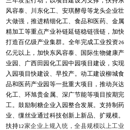
三年
攻坚
行动，以项目建设为支撑，扶持
东
风容泰、川东化工、安琪酵母等
龙头企业壮
大做强，推进精细化工、
食品和医药
、金属
精加工等重点产业补链延链稳链强链，加快
打造百亿
级
产业集群。全年完成工业投资
2
6
亿元以上，
加快
东风容泰、
国际生物健康产
业园、
广西田园化工园中园项目建设，
实现
入园项目快建设、早投产。动工建设柳城食
品和医药产业园等一批重大项目
，推动兴达
化工、环旭贵金属、深广节能等项目按期完
工。
鼓励制糖企业入园整合发展。支持制药
业、缫丝业通过科技创新上新品、扩规模。
扶持
家企业上规入统，全县规模以上工业
12