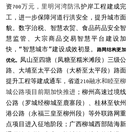
资
万元，里明河湾防汛
护
岸工程建成完
700
工
，进一步保障河道行洪安全，提升城市面
貌。
数字治税、智慧农贸、食品药品安全智
慧监管、大宗商品交易智慧平台
建设加
快
，“智慧城市”
建设成效初显
。
路网结构更加
凤山至四塘（凤糖至糯米滩段）三级公
优化。
路、大埔至太平公路（大桥至太平段）路面
提升工程
等建成通车，
省道
融水和睦至柳
210
城公路项目前期加快推进
；
柳州高速过境线
公路（罗城经柳城至鹿寨段）、桂林至钦州
港公路（永福三皇至柳州段）
等外联路网重
点项目
进入征地阶段
；
广西柳城西部陆海新