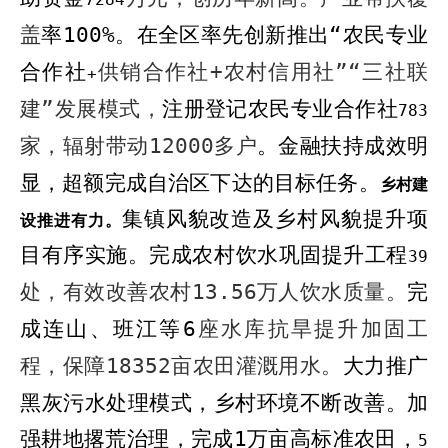
盖
率
100%
。
在全区率先创新推出“农民专业
合作社
供销合作社
+
农村信用社”“三社联
+
建”发展模式，
注册登记
农民专业
合作社
783
家，辐射带动
12000
多户
。
金融扶持成效明
显，
超额完成
自治区下达的
目标
任务。
乡村建
集镇风貌
改造及乡村风貌提升
项
设推进有力。
目
有序实施
。
完成农村饮水巩固提升工程
39
处，有效改善农村
13.56
万人饮水质量。
完
成连山、班江等
6
座水库抗旱提升加固工
程，保障
18352
亩农田灌溉用水。
大力推广
黑灰污水处理模式，乡村环境不断改善。
加
强耕地撂
荒治理，
完成
1
万
亩高标准农田，
5