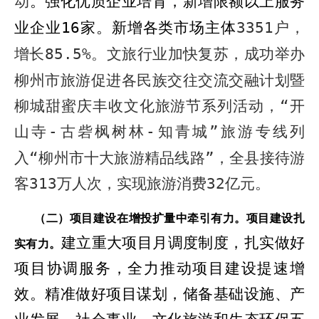
动
。
强化优质企业培育，新增限额以上服务
业企业
1
6
家。新增各类市场主体
3351
户，
增长
85.5%
。文旅行业加快复苏，成功举办
柳州市旅游促进各民族交往交流交融计划暨
柳城甜蜜庆丰收文化旅游节系列活动，“开
山寺
-
古砦枫树林
-
知青城”旅游专线列
入“柳州市十大旅游精品线路”，全县接待游
客
313
万人次，实现旅游消费
32
亿元。
（二）项目建设在增投扩量中牵引有力。
项目建设
扎
建立重大项目月调度制度，扎实做好
实有力
。
项目协调服务，全力推动项目建设提速增
效。精准做好项目谋划，储备基础设施、产