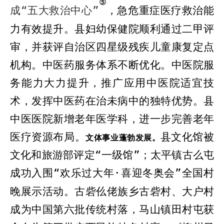
⑤
成“五大救治中心”
，急危重症医疗救治能
力有效提升。
县妇幼保健院顺利通过二甲评
审，并获评自治区四星级残疾儿童康复定点
机构。
中医药服务体系不断优化。中医院服
务能力大力提升，推广应用中医院适宜技
术，发挥中
医药
在治未病中的独特优势。
县
中医
医院
新增
老年医学科，
进一步
完善老年
医疗资源布局
。
县
文化馆被
文体事业蓬勃发展。
文化和旅游部评定“一级馆”；太平镇古么屯
成功入围“欢乐过大年
·
喜迎冬奥会”全国村
晚展示活动
。
古砦仫佬族乡古砦村、大户村
成为中国第六批传统村落
，
马山镇
田村屯获