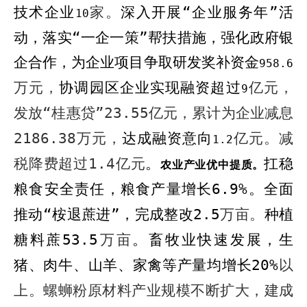
技术企业
家。
深入开展“企业服务年”活
10
动，落实“一企一策”帮扶措施，强化政府银
企合作，为企业项目争取研发奖补资金
958.6
万元，
协调园区企业实现融资超过
亿元，
9
发放“桂惠贷”
23.55
亿元，累计为企业减息
2186.38
万元，
达成融资意向
亿元。减
1.2
税降费超过
1.4
亿元
。
扛稳
农业产业优中提质。
粮食安全责任，
粮食
产量增长
6.9%
。
全面
推动“桉退蔗进”
，
完成整改
2.5
万亩。
种植
糖料蔗
53.5
万亩
。
畜牧业快速发展，生
猪、肉牛、山羊、家禽等产量均增长
20%
以
上。螺蛳粉原材料产业规模不断扩大，建成