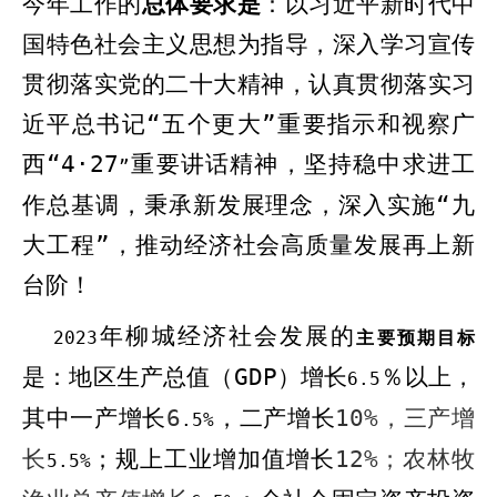
今年工作的
总体要求是
：以习近平新时代中
国特色社会主义思想为指导，深入学习宣传
贯彻落实党的二十大精神，认真贯彻落实习
近平总书记“五个更大”重要指示和视察广
西“
4
·
27
重要讲话精神，坚持稳中求进工
”
作总基调，秉承新发展理念，深入实施“九
大工程”，推动经济社会高质量发展再上新
台阶！
年柳城经济社会发展的
202
3
主要预期目标
是：地区生产总值（
GDP
）
增长
％以上，
6
.5
其中一产增长
6
，二产增长
10%
，三产增
.5
%
长
；规上工业增加值增长
12%
；农林牧
5.5
%