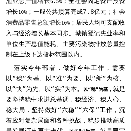
渔业总产值增长
；全社会固定资产投资
6
.
5
%
增长
；一般公共预算完成
7.8
亿元；社会
10
%
消费品零售总额增长
；居民人均可支配收
10
%
入
与经济增长基本同步
。城镇登记失业率和
单位生产总值能耗、主要污染物排放总量控
制在上级下达指标范围以内。
落实今年部署，做好今年工作，需要
以“稳”为基、以“准”为要、以“新”为核、
以“快”为先、以“实”为本。
就是
以“稳”为基，
要坚持稳中求进总基调，稳经济、稳人心、
稳大局，坚持做好“六稳”“六保”工作，沉
着应对复杂局面和各种挑战，稳步推动高质