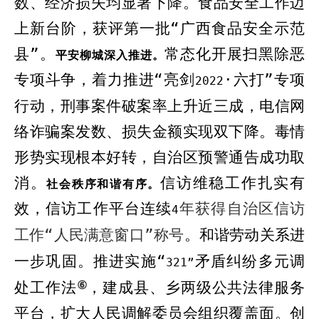
数、经济损失均显著下降。食品安全工作迈
上新台阶，获评第一批“广西食品安全示范
县”。
常态化开展扫黑除恶
平安柳城深入推进。
专项斗争，着力推进“亮剑
·
六打”专项
2022
行动，刑事案件破案率上升近三成，电信网
络诈骗案发数、损失金额实现双下降。毒情
形势实现根本好转，自治区预警通告成功取
消。
信访维稳工作扎实有
社会秩序和谐有序。
效，
信访工作平台
连续
年获得自治区信访
4
工作“人民满意窗口”称号
。
和谐劳动关系进
一步巩固。
推进实施
“
矛盾纠纷多元调
321
”
⑥
处工作法
，建成县、乡两级公共法律服务
平台，
扩大
人民调解委员会组织覆盖
面
。
创