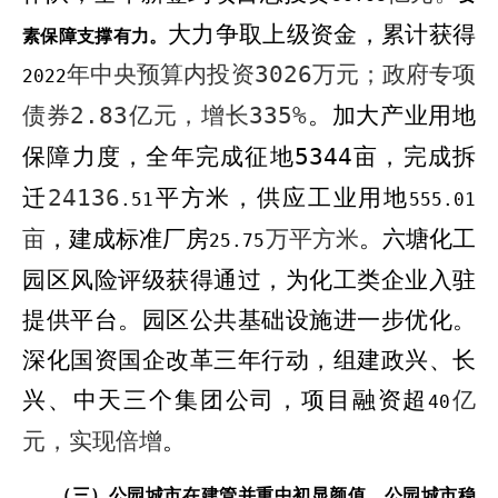
大力争取上级资金，累计获得
素保障支撑有力。
年中央预算内投资
3026
万元；政府专项
2022
债券
2.83
亿元，增长
335%
。
加大产业用地
保障力度，全年完成征地
5344
亩，完成拆
迁
24136
平方米，
供应工业用地
.
51
555.01
亩
，建成标准厂房
万平方米
。
六塘化工
25.75
园区风险评级获得通过，为化工类企业入驻
提供平台。园区公共基础设施进一步优化。
深化国资国企改革三年行动，组建政兴、长
兴、中天三个集团公司，项目融资超
亿
40
元，实现倍增
。
（三）公园城市在建管并重中初显颜值。
公园城市稳