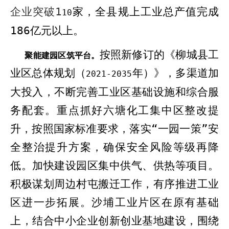
企业突破
1
家，全县
规上
工业总产值完成
1
0
186
亿元以上。
按照新修订的《柳城县工
聚能建园区筑平台。
业区总体规划（
年）》，多渠道加
202
1
-2035
大投入，不断完善工业区基础设施和综合服
务配套。重点抓好六塘化工集中区整改提
升，按照国家标准要求，落实“一园一策”安
全整治提升方案，确保安全风险等级再
降
低
。
加快
建设园区集中供气、供热等项目。
积极谋划周边村屯搬迁工作，
有序推进
工业
区
进一步拓展
。
沙埔工业片区
在原有基础
上，结合中小企业创新创业基地建设，围绕