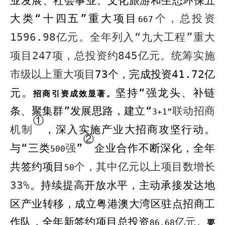
业发展、社会事业、
文化旅游和
生态环保
五
大类“十四五”重大项目
个，总投资
667
1596.98
亿元。全年列入“九大工程”重大
项目
247
项，总投资约
845
亿元。统筹实施
市级以上重大项目
73
个，完成投资
41.72
亿
元。
坚持“强龙头、补链
招商引资成效显著。
条、聚集群”发展思路
，
建立“
联动招商
3+1”
①
机制
，深入实施产业大招商攻坚行动。
②
与
“三
类
强
”
企业合作不断深化，
全年
500
共签约项目
个，其中亿元以上项目数增长
50
33%
。持续提高开放水平，主动承接发达地
区产业转移，成立粤港澳大湾区驻点招商工
作队，
全年新签约项目
总投资
亿元。
86.68
要