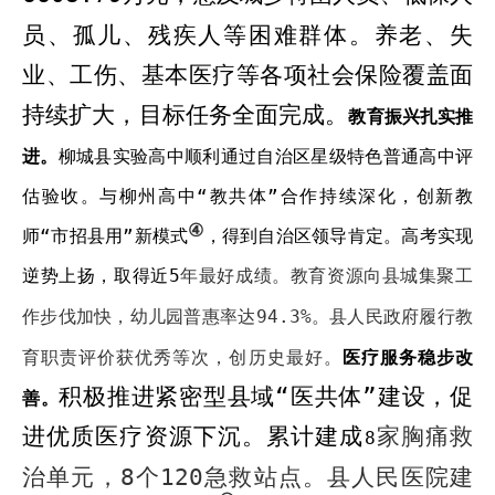
员、孤儿、残疾人等困难群体。养老、失
业、工伤、基本医疗等各项社会保险覆盖面
持续扩大
，目标任务全面完成。
教育振兴扎实推
进。
柳城县实验高中顺利通过自治区星级特色普通高中评
估验收。与柳州高中“教共体”合作持续深化，创新教
④
师“市招县用”新模式
，得到自治区领导肯定。高考实现
逆势上扬，取得近
5
年最好成绩。教育资源向县城集聚工
作步伐加快，幼儿园普惠率达
94.3%
。县人民政府履行教
育职责评价获优秀等次，创历史最好。
医疗服务稳步改
积极推进紧密型县域
“
医共体
”
建设，促
善。
进优质医疗资源下沉。
累计
建成
家胸痛救
8
治单元，
8
个
120
急救站点。县人民医院建