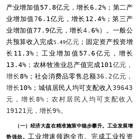
产业增加值
57.8
亿元，增长
6.2
%
；第二产
业增加值
7
6.1
亿元，增长
12.4
%
；
第三产
业增加值
77.
9
亿元，增长
4.
6
%
）。
一般公
共预算收入完成
亿元
；固定资产投资增
5.49
长
11
.3
%
；工业增加值
57.6
亿元，增长
13.4
%
；农
林牧渔业总产值完成
101
亿元，
增长
8
%
；社会消费品零售总额
36.2
亿元，
增长
1
0
%
；城镇居民人均可支配收入
39643
元，增长
8%
；农村居民人均可支配收入
19121
元，增长
9%
。
（一）经济大盘在精准施策中稳步攀升。
工业发展增
工业增速领跑全市。
完成工业投资
势强劲。