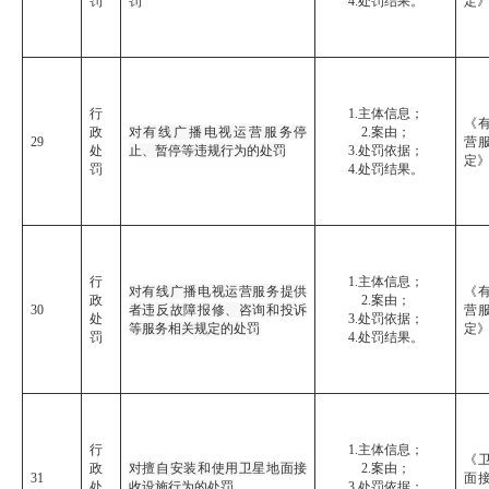
罚
罚
4.处罚结果。
定
行
1.主体信息；
《
政
对有线广播电视运营服务停
2.案由；
29
营
处
止、暂停等违规行为的处罚
3.处罚依据；
定
罚
4.处罚结果。
行
1.主体信息；
对有线广播电视运营服务提供
《
政
2.案由；
30
者违反故障报修、咨询和投诉
营
处
3.处罚依据；
等服务相关规定的处罚
定
罚
4.处罚结果。
行
1.主体信息；
《
政
对擅自安装和使用卫星地面接
2.案由；
31
面
处
收设施行为的处罚
3.处罚依据；