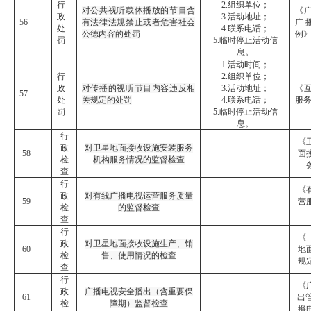
行
2.组织单位；
对公共视听载体播放的节目含
《
政
3.活动地址；
56
有法律法规禁止或者危害社会
广
处
4.联系电话；
公德内容的处罚
例
罚
5.临时停止活动信
息。
1.活动时间；
行
2.组织单位；
政
对传播的视听节目内容违反相
3.活动地址；
《
57
处
关规定的处罚
4.联系电话；
服
罚
5.临时停止活动信
息。
行
《
政
对卫星地面接收设施安装服务
58
面
检
机构服务情况的监督检查
查
行
《
政
对有线广播电视运营服务质量
59
营
检
的监督检查
查
行
《
政
对卫星地面接收设施生产、销
60
地
检
售、使用情况的检查
规
查
行
《
政
广播电视安全播出（含重要保
61
出
检
障期）监督检查
播