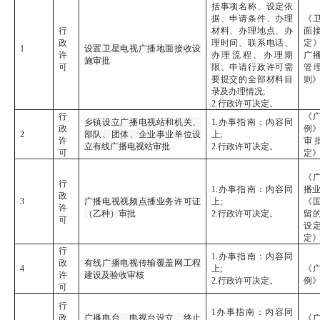
括事项名称、设定依
据、申请条件、办理
《
行
材料、办理地点、办
面
政
理时间、联系电话、
定》
1
设置卫星电视广播地面接收设
许
办理流程、办理期
广
施审批
可
限、申请行政许可需
管
要提交的全部材料目
则
录及办理情况;
2.行政许可决定。
行
《
乡镇设立广播电视站和机关、
1.办事指南：内容同
政
例》
2
部队、团体、企业事业单位设
上;
许
审
立有线广播电视站审批
2.行政许可决定。
可
定
《
行
1.办事指南：内容同
播业
政
3
广播电视视频点播业务许可证
上;
《
许
（乙种）审批
2.行政许可决定。
留
可
设
定》
行
1.办事指南：内容同
政
有线广播电视传输覆盖网工程
4
上;
《
许
建设及验收审核
2.行政许可决定。
例
可
行
1办事指南：内容同
政
广播电台、电视台设立、终止
《