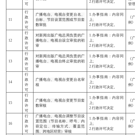
2.行政许可决定。
可
管
行
广播电台、电视台变更台名、
1.办事指南：内容同
政
《
11
台标、节目设置范围或节目套
上;
许
例
数审批
2.行政许可决定。
可
行
对新闻出版广电总局负责的广
1.办事指南：内容同
政
《
12
播电台、电视台设立审批的初
上;
许
例
审
2.行政许可决定。
可
行
对新闻出版广电总局负责的广
1.办事指南：内容同
政
《
13
播电台、电视台终止审批的初
上;
许
例
审
2.行政许可决定。
可
行
1.办事指南：内容同
政
广播电台、电视台变更台名审
《
14
上;
许
核
例
2.行政许可决定。
可
行
1.办事指南：内容同
政
广播电台、电视台变更节目套
《
15
上;
许
数审核
例
2.行政许可决定
可
行
广播电台、电视台调整节目设
1.办事指南：内容同
政
置范围（节目名称、呼号、内
《
16
上;
许
容定位、传输方式、覆盖范
例
2.行政许可决定
可
围、跨地区经营）审核