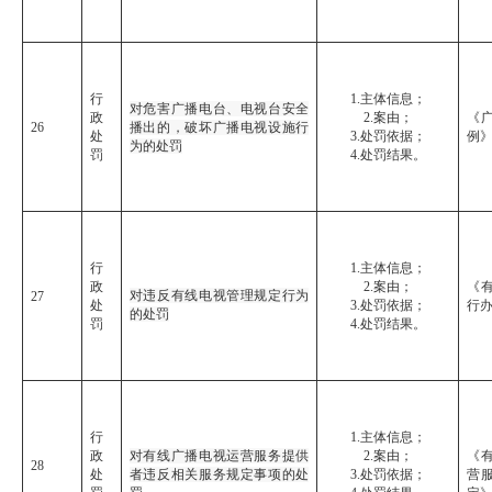
行
1.主体信息；
对危害广播电台、电视台安全
政
2.案由；
《
26
播出的，破坏广播电视设施行
处
3.处罚依据；
例
为的处罚
罚
4.处罚结果。
行
1.主体信息；
政
2.案由；
《
对违反有线电视管理规定行为
27
处
3.处罚依据；
行
的处罚
罚
4.处罚结果。
行
1.主体信息；
政
对有线广播电视运营服务提供
2.案由；
《
28
处
者违反相关服务规定事项的处
3.处罚依据；
营