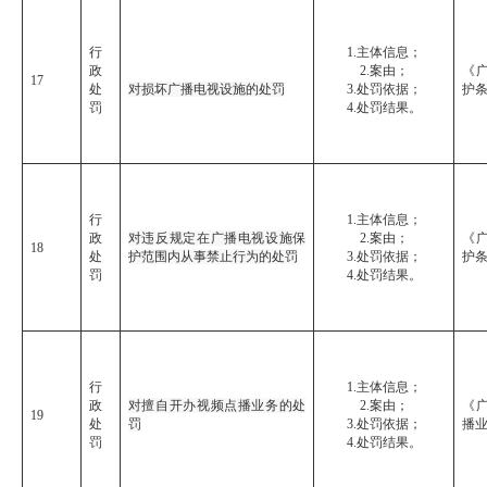
行
1.主体信息；
政
2.案由；
《
17
处
对损坏广播电视设施的处罚
3.处罚依据；
护
罚
4.处罚结果。
行
1.主体信息；
政
对违反规定在广播电视设施保
2.案由；
《
18
处
护范围内从事禁止行为的处罚
3.处罚依据；
护
罚
4.处罚结果。
行
1.主体信息；
政
对擅自开办视频点播业务的处
2.案由；
《
19
处
罚
3.处罚依据；
播
罚
4.处罚结果。