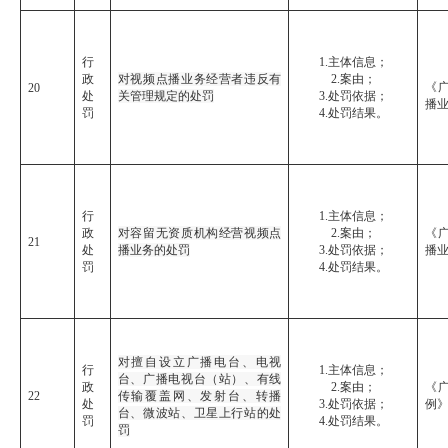
行
1.主体信息；
政
对视频点播业务经营者违反有
2.案由；
《
20
处
关管理规定的处罚
3.处罚依据；
播
罚
4.处罚结果。
行
1.主体信息；
政
对容留无资质机构经营视频点
2.案由；
《
21
处
播业务的处罚
3.处罚依据；
播
罚
4.处罚结果。
对擅自设立广播电台、电视
行
1.主体信息；
台、广播电视台（站）、有线
政
2.案由；
《
22
传输覆盖网、发射台、转播
处
3.处罚依据；
例
台、微波站、卫星上行站的处
罚
4.处罚结果。
罚