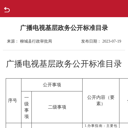
首页
走进柳城
广播电视基层政务公开标准目录
来源： 柳城县行政审批局
发布日期： 2023-07-19
新闻中心
政府信息公开
广播电视基层政务公开标准目录
网上办事
公开事项
互动回应
公开内容（要
一
序号
素）
级
数据专题
二级事项
事
项
1.办事指南：主要包