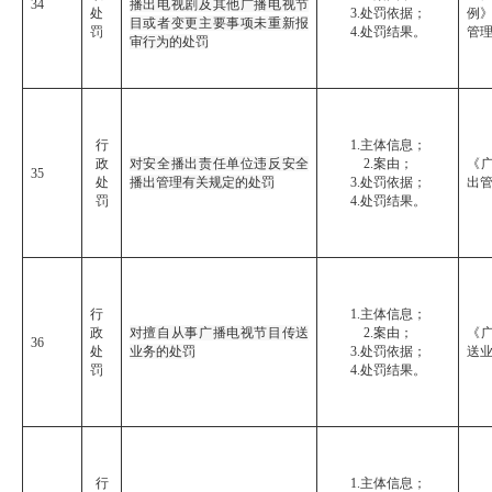
34
播出电视剧及其他广播电视节
处
3.处罚依据；
例》
目或者变更主要事项未重新报
罚
4.处罚结果。
管
审行为的处罚
行
1.主体信息；
政
对安全播出责任单位违反安全
2.案由；
《
35
处
播出管理有关规定的处罚
3.处罚依据；
出
罚
4.处罚结果。
行
1.主体信息；
政
对擅自从事广播电视节目传送
2.案由；
《
36
处
业务的处罚
3.处罚依据；
送
罚
4.处罚结果。
行
1.主体信息；