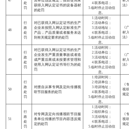
47
营单位违反规定，擅自使用未
材
处
4.联系电话；
获得入网认定证书的设备器材
法
罚
5.临时停止活动信
的处罚
息。
1.活动时间；
行
对已获得入网认定证书的生产
2.活动单位；
《
政
企业未按照入网认定标准生产
3.活动地址；
48
材
处
产品，产品质量或者服务未达
4.联系电话；
法
罚
到有关规定要求的处罚
5.临时停止活动信
息。
1.活动时间；
对已获得入网认定证书的生产
行
2.活动单位；
企业发生严重质量事故或者造
《
政
3.活动地址；
49
成严重后果或未按要求管理和
材
处
4.联系电话；
使用入网认定证书等行为的处
法
罚
5.临时停止活动信
罚
息。
1.培训时间；
行
2.培训单位；
《
政
对擅自从事专网及定向传播视
3.培训地址；
50
视
处
听节目服务的处罚
4.联系电话；
规
罚
5.临时停止活动信
息。
1.活动时间；
行
2.组织单位；
对专网及定向传播视听节目服
《
政
3.活动地址；
51
务单位传播的节目内容违反规
视
处
4.联系电话；
定的处罚
规
罚
5.临时停止活动信