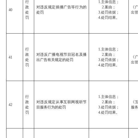
行
1.主体信息；
政
对违反规定插播广告等行为的
2.案由；
《
40
处
处罚
3.处罚依据；
出
罚
4.处罚结果。
行
1.主体信息；
政
对违反广播电视节目冠名及播
2.案由；
《
41
处
出广告有关规定的处罚
3.处罚依据；
出
罚
4.处罚结果。
行
1.主体信息；
政
对违反规定从事互联网视听节
2.案由；
《
42
处
目服务行为的处罚
3.处罚依据；
服
罚
4.处罚结果。