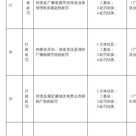
政
对违反广播电视节目传送业务
2.案由；
《
37
处
管理有关规定的处罚
3.处罚依据；
送
罚
4.处罚结果。
行
1.主体信息；
政
对擅自开办、传送非法及境外
2.案由；
《
38
处
广播电视节目的处罚
3.处罚依据；
送
罚
4.处罚结果。
行
1.主体信息；
政
对违反规定播放含有禁止内容
2.案由；
《
39
处
的广告的处罚
3.处罚依据；
出
罚
4.处罚结果。