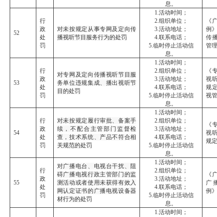
息。
1.活动时间；
行
2.组织单位；
《
政
对未按规定从事专网及定向传
3.活动地址；
例》
52
处
播视听节目服务行为的处罚
4.联系电话；
传
罚
5.临时停止活动信
管
息。
1.活动时间；
行
2.组织单位；
《
对专网及定向传播视听节目服
政
3.活动地址；
视
53
务单位违规集成、播出视听节
处
4.联系电话；
规
目的处罚
罚
5.临时停止活动信
视
息。
1.活动时间；
行
对未按规定履行审批、备案手
2.组织单位；
《
政
续，不配合主管部门监督检
3.活动地址；
54
视
处
查，技术系统、产品不符合相
4.联系电话；
规
罚
关规范的处罚
5.临时停止活动信
息。
1.活动时间；
对广播电台、电视台干扰、阻
行
2.组织单位；
碍广播电视行政主管部门的监
《
政
3.活动地址；
55
测活动或者使用未获得有效入
广
处
4.联系电话；
网认定证书的广播电视设备器
例
罚
5.临时停止活动信
材行为的处罚
息。
1.活动时间；