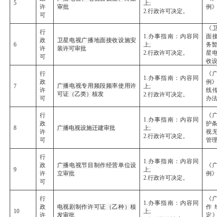
5
上;
许
审批
例
2.行政许可决定。
可
《
行
1.办事指南：内容同
面
政
卫星电视广播地面接收设施安
6
上;
务暂
许
装许可审批
2.行政许可决定。
星
可
收
行
《
1.办事指南：内容同
政
例》
广播电视专用频段频率使用许
7
上;
许
线
可证（乙类）核发
2.行政许可决定。
可
办
行
《
1.办事指南：内容同
政
护条
8
广播电视设施迁建审批
上;
许
视
2.行政许可决定。
可
管
行
1.办事指南：内容同
政
广播电视节目制作经营单位设
《
9
上;
许
立审批
例
2.行政许可决定。
可
行
《
1.办事指南：内容同
政
电视剧制作许可证（乙种）核
作
10
上;
许
发审批
定