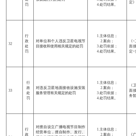
定
罚
4.处罚结果。
行
1.主体信息；
政
对单位和个人违反卫星电视节
2.案由；
《<
32
处
目接收和使用相关规定的处罚
3.处罚依据；
面
罚
4.处罚结果。
定>
行
1.主体信息；
《
政
对违反卫星地面接收设施安装
2.案由；
33
面
处
服务管理有关规定的处罚
3.处罚依据；
务
罚
4.处罚结果。
对擅自设立广播电视节目制作
行
1.主体信息；
经营单位，擅自制作、发行、
政
2.案由；
《