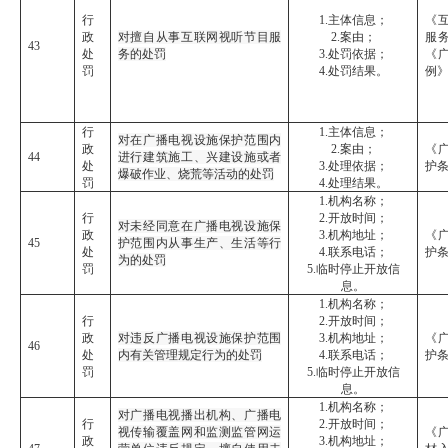
行
1.主体信息；
《
政
对擅自从事互联网视听节目服
2.案由；
服
43
处
务的处罚
3.处罚依据；
《
罚
4.处罚结果。
例
行
1.主体信息；
对在广播电视设施保护范围内
政
2.案由；
《
44
进行建筑施工、兴建设施或者
处
3.处理依据；
护
爆破作业、烧荒等活动的处罚
罚
4.处理结果。
1.机构名称；
行
2.开放时间；
对未经同意在广播电视设施保
政
3.机构地址；
《
45
护范围内从事生产、生活等行
处
4.联系电话；
护
为的处罚
罚
5.临时停止开放信
息。
1.机构名称；
行
2.开放时间；
政
对违反广播电视设施保护范围
3.机构地址；
《
46
处
内有关管理规定行为的处罚
4.联系电话；
护
罚
5.临时停止开放信
息。
1.机构名称；
对广播电视播出机构、广播电
行
2.开放时间；
视传输覆盖网和监测监管网运
《
政
3.机构地址；