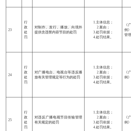
行
1.主体信息；
《
政
对制作、发行、播放、向境外
2.案由；
23
例》
处
提供含违禁内容节目的处罚
3.处罚依据；
管
罚
4.处罚结果。
行
1.主体信息；
政
对广播电台、电视台等违反播
2.案由；
《
24
处
放有关管理规定等行为的处罚
3.处罚依据；
例
罚
4.处罚结果。
行
1.主体信息；
政
对违反广播电视节目传输管理
2.案由；
《
25
处
有关规定的处罚
3.处罚依据；
例
罚
4.处罚结果。