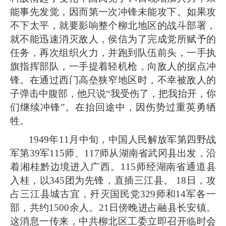
能事先发觉，因而第一次冲锋未能攻下。如果攻
不下太平，就要影响整个柳北地区的战斗部署，
就不能迅速消灭敌人，侯信为了完成党所赋予的
任务，再次组织火力，并跑到队伍前头，一手执
旗指挥部队，一手提着轻机枪，向敌人的据
点冲
锋。在通过西门高垒狭窄地区时，不幸被敌人的
子弹击中腹部，他只说“我受伤了，把我抬开，你
们继续冲锋”。在抬回途中，因伤势过重英勇牺
牲。
1949
年11月中旬，中国人民解放军第四野战
军第39军115师、117师从湖南省武冈县出发，沿
着湘桂黔边境进入广西。115师经湖南省通道县
入桂，以345团为先锋，直插三江县。 18日，攻
占三江县城古宜，歼灭国民党329师和14军各一
部，共约1500余人。21日傍晚进占融县长安镇。
这消息一传来，中共柳北区工委立即召开临时会