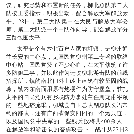
议，研究形势和布置新的任务，柳北总队第二大
队按工委指示，积极出动，配合解放大军解放太
平。23日，第二大队集中在大良与解放大军会
师，第二大队派一个中队作向导，配合解放军分
三路包围太平。
太平是个有六七百户人家的圩镇，是柳州通
往长安的中心点，是国民党柳州第二专署的联络
中心站。国民党费了不少心血，在太平修筑了许
多防御工事，并以此作为进攻柳北游击队的前线
指挥所，镇的南北门外土岭上建筑有较坚固的战
壕，镇内东南面用原有炮楼作为防守堡垒，驻扎
太平的国民党兵有乡联防办事处主任周龙甫率领
的一些地痞流氓，柳城县自卫总队副总队长冯常
钧的部队，还有广西省保安四团的一个炮兵连，
以及国民党中央军的一些残兵败将共400余人。
在解放军和游击队的奋勇攻击下，战斗从23日3