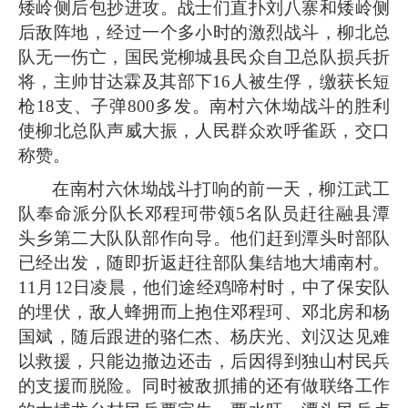
矮岭侧后包抄进攻。战士们直扑刘八寨和矮岭侧
后敌阵地，经过一个多小时的激烈战斗，柳北总
队无一伤亡，国民党柳城县民众自卫总队损兵折
将，主帅甘达霖及其部下16人被生俘，缴获长短
枪18支、子弹800多发。南村六休坳战斗的胜利
使柳北总队声威大振，人民群众欢呼雀跃，交口
称赞。
在南村六休坳战斗打响的前一天，柳江武工
队奉命派分队长邓程珂带领5名队员赶往融县潭
头乡第二大队队部作向导。他们赶到潭头时部队
已经出发，随即折返赶往部队集结地大埔南村。
11月12日凌晨，他们途经鸡啼村时，中了保安队
的埋伏，敌人蜂拥而上抱住邓程珂、邓北房和杨
国斌，随后跟进的骆仁杰、杨庆光、刘汉达见难
以救援，只能边撤边还击，后因得到独山村民兵
的支援而脱险。同时被敌抓捕的还有做联络工作