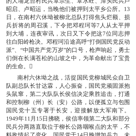
的大埔龙台村民兵覃宗生、覃水旺、潭头民兵卢
昭启、卢昭运，当晚他们被押到太平乡公所。13
日，在南村六休坳被柳北总队打得焦头烂额、损
兵折将的周召溪，下令把邓程珂等7人从太平押
到大埔，连夜审讯，次日又下令把这7位同志押
往白阳岭枪决。邓程珂沿途高呼“打倒国民党反动
派”、“中国共产党万岁”的口号，枪声响起，勇士
们倒在长满苍松的山坡之中，为革命献出了宝贵
的生命。

南村六休坳之战，活捉国民党柳城民众自卫
队副总队长甘达霖，人心振奋，国民党顽固派抱
头鼠窜，第二大队队长侯信决定乘胜追击，打通
和控制柳（州）长（安）公路，以便孤立与包围
国民党十五专署于长安，迎接解放大军南下。
1949年11月15日拂晓，侯信率领第二大队和部分
民兵分两路直取位于柳长公路咽喉点的太平，不
料敌情起了变化，国民党于14日晚增加兵力，未