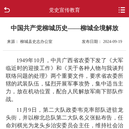
党史宣传教育
首页
走进柳城
中国共产党柳城历史——柳城全境解放
来源： 柳城县史志办公室
发布日期： 2024-09-19
新闻中心
政府信息公开
1949
年10月，中共广西省农委下发了《大军
临近时的迎接工作》和《关于各种人物与我谈判
网上办事
联络问题的处理》两个重要文件，要求省农委所
辖的武装队伍，猛烈开展军事攻势，集中适当主
互动回应
力，放在机动位置，配合人民解放军南下部队作
战。
数据专题
11
月9日，第二大队政委韦克率部队进驻龙
头街，并以柳北总队第二大队名义张贴布告，任
命刘棋光为龙头乡治安委员会主任，维持社会治