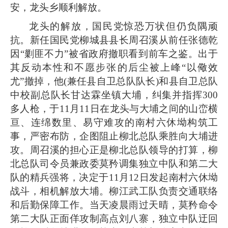
安，龙头乡顺利解放。
龙头的解放，国民党惊恐万状但仍负隅顽
抗。新任国民党柳城县县长周召溪从前任张德乾
因“剿匪不力”被省政府撤职看到前车之鉴。出于
其反动本性和不愿步张的后尘被上峰“以儆效
尤”撤掉，他(兼任县自卫总队队长)和县自卫总队
中校副总队长甘达霖坐镇大埔，纠集并指挥300
多人枪，于11月11日在龙头与大埔之间的山峦横
亘、连绵数里、易守难攻的南村六休坳构筑工
事，严密布防，企图阻止柳北总队乘胜向大埔进
攻。周召溪的担心正是柳北总队领导的打算，柳
北总队司令员兼政委莫矜调集独立中队和第二大
队的精兵强将，决定
于11月12日发起南村六休坳
战斗，相机解放大埔。柳江武工队负责交通联络
和后勤保障工作。当天凌晨雨过天晴，莫矜命令
第二大队正面佯攻制高点刘八寨，独立中队迂回