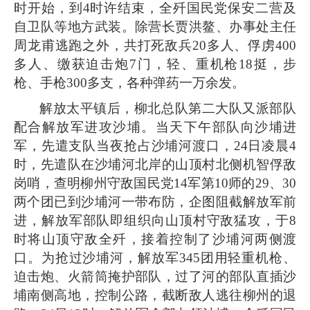
时开始，到4时许结束，全歼国民党保安二营及
自卫队等地方武装。除营长贾洪鳌、办事处主任
周龙甫逃跑之外，共打死敌兵20多人、俘虏400
多人、缴获迫击炮7门，轻、重机枪18挺，步
枪、手枪300多支，各种弹药一万余发。
解放太平镇后，柳北总队第二大队又派部队
配合解放军进攻沙埔。当天下午部队向沙埔进
军，先遣支队当夜抢占沙埔河渡口，24日凌晨4
时，先遣队在沙埔河北岸的山顶村北侧机智俘敌
岗哨，查明柳州守敌国民党14军第10师的29、30
两个团已到沙埔河一带布防，企图阻截解放军前
进，解放军部队即组织向山顶村守敌猛攻，于8
时将山顶守敌全歼，接着控制了沙埔河两侧渡
口。为抢过沙埔河，解放军345团用轻重机枪、
迫击炮、火箭筒掩护部队，过了河的部队直插沙
埔南侧高地，控制公路，截断敌人逃往柳州的退