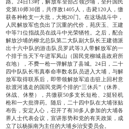
路。24日13时，解放军全部占领沙埔，全歼国民
党第10师30团，共俘敌1405人，击毙120人，缴
获各种枪支一大批，大炮20门。在这场战斗中，
人民解放军也负出了沉重的代价，苑庆玉、王建
中等71位指战员在战斗中光荣牺牲。之后，配合
解放沙埔的柳北总队第二大队副大队长王建德派
出十六中队的游击队员罗武等3人带解放军的一
个排于当天下午进军凤山（国民党柳城县政府所
在地），不费一枪一弹解放了县城。24日，二十
四中队队长韦真奉命率数名队员进入大埔，与解
放军取得联系后，即带领解放军追击驻上回村意
欲渡河逃走的国民党两个排的“三休兵”（休养、
休战、休整），共缴获50多支长短枪、2挺轻机
枪和一大批弹药。随后，二十四中队在大埔张贴
布告，安定人心，召开了有30多人参加的大埔各
界人士代表会议，宣讲形势和党的有关政策，成
立了以杨振南为主任的大埔乡治安委员会。