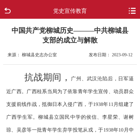
党史宣传教育
首页
走进柳城
中国共产党柳城历史———中共柳城县
支部的成立与解散
新闻中心
来源： 柳城县史志办公室
发布日期： 2023-09-12
政府信息公开
抗战期间，
广州、武汉沦陷后，日军逼
网上办事
近广西。广西桂系当局为了依靠青年学生宣传、动员群众
互动回应
支援前线作战，抵御日本入侵广西，于1938年11月组建了
数据专题
广西学生军。柳城县立国民中学的侯信、李星荣、谢树
琼、吴彦等一批青年学生弃学投笔从戎，于1938年10月中