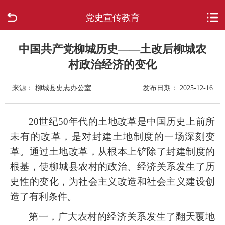
党史宣传教育
首页
走进柳城
中国共产党柳城历史——土改后柳城农
村政治经济的变化
新闻中心
来源： 柳城县史志办公室
发布日期： 2025-12-16
政府信息公开
20世纪50年代的土地改革是中国历史上前所
网上办事
未有的改革，是对封建
土地制度
的一场
深刻变
革。通过土地改革，从根本上铲除了封建制度的
互动回应
根基，使柳城县农村的政治、经济关系发生了历
史性的变化，为社会主义改造和社会主义建设创
数据专题
造了有利条件。
第一，广大农村的经济关系发生了翻天覆地