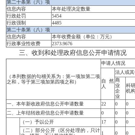
第二十条第（六）项
信息内容
本年处理决定数量
行政处罚
5454
行政强制
4485
第二十条第（八）项
信息内容
本年收费金额（单位：万元）
行政事业性收费
2373.9676
三、收到和处理政府信息公开申请情况
申请人情况
法人或其
（本列数据的勾稽关系为：第一项加第二项
商
自然
之和，等于第三项加第四项之和）
业
科
人
企
机
业
一、本年新收政府信息公开申请数量
22
0
0
二、上年结转政府信息公开申请数量
0
0
0
（一）予以公开
17
0
0
（二）部分公开（区分处理的，只计
1
0
0