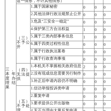
这一情形，不计其他情形）
1.属于国家秘密
0
0
0
2.其他法律行政法规禁止公开
0
0
0
3.危及“三安全一稳定”
0
0
0
4.保护第三方合法权益
1
0
0
5.属于三类内部事务信息
1
0
0
（三）
不予公
6.属于四类过程性信息
0
0
0
开
7.属于行政执法案卷
0
0
0
8.属于行政查询事项
0
0
0
1.本机关不掌握相关政府信息
2
0
0
三、
（四）
2.没有现成信息需要另行制作
本年
无法提
0
0
0
度办
供
3.补正后申请内容仍不明确
0
0
0
理结
果
1.信访举报投诉类申请
0
0
0
2.重复申请
0
0
0
（五）
3.要求提供公开出版物
0
0
0
不予处
理
4.无正当理由大量反复申请