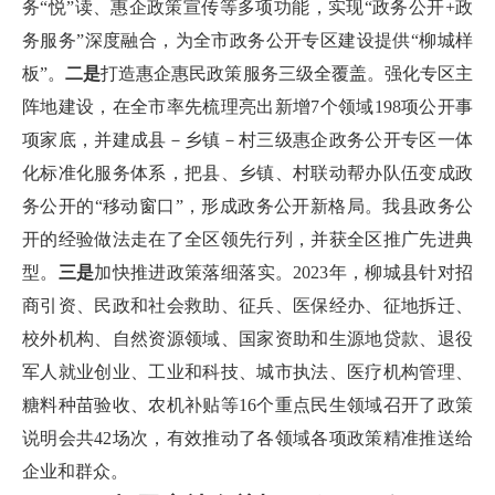
务“悦”读、惠企政策宣传等多项功能，实现“政务公开+政
务服务”深度融合，为全市政务公开专区建设提供“柳城样
板”。
二
是
打造惠企惠民政策服务三级全覆盖。强化专区主
阵地建设，在全市率先梳理亮出新增7个领域198项公开事
项家底，并建成县－乡镇－村三级惠企政务公开专区一体
化标准化服务体系，把县、乡镇、村联动帮办队伍变成政
务公开的“移动窗口”，形成政务公开新格局。我县政务公
开的经验做法走在了全区领先行列，并获全区推广先进典
型。
三是
加快推进政策落细落实。2023年，柳城县针对招
商引资、民政和社会救助、征兵、医保经办、征地拆迁、
校外机构、自然资源领域、国家资助和生源地贷款、退役
军人就业创业、工业和科技、城市执法、医疗机构管理、
糖料种苗验收、农机补贴等16个重点民生领域召开了政策
说明会共42场次，有效推动了各领域各项政策精准推送给
企业和群众。