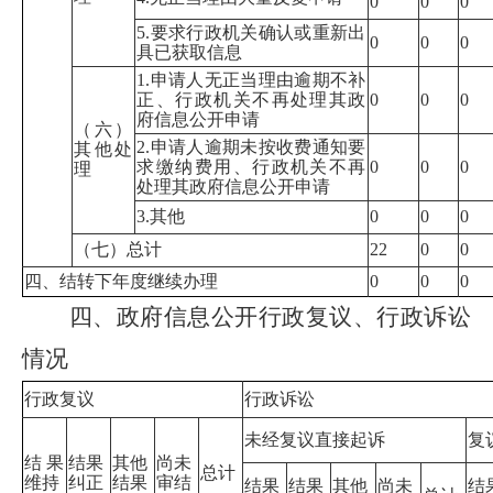
0
0
0
5.要求行政机关确认或重新出
0
0
0
具已获取信息
1.申请人无正当理由逾期不补
正、行政机关不再处理其政
0
0
0
府信息公开申请
（六）
2.申请人逾期未按收费通知要
其他处
求缴纳费用、行政机关不再
0
0
0
理
处理其政府信息公开申请
3.其他
0
0
0
（七）总计
22
0
0
四、结转下年度继续办理
0
0
0
四、政府信息公开行政复议、行政诉讼
情况
行政复议
行政诉讼
未经复议直接起诉
复
结果
结果
其他
尚未
总计
维持
纠正
结果
审结
结果
结果
其他
尚未
结