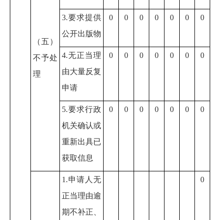
3.要求提供
0
0
0
0
0
0
0
公开出版物
（五）
4.无正当理
0
0
0
0
0
0
0
不予处
由大量反复
理
申请
5.要求行政
0
0
0
0
0
0
0
机关确认或
重新出具已
获取信息
1.申请人无
0
正当理由逾
期不补正、