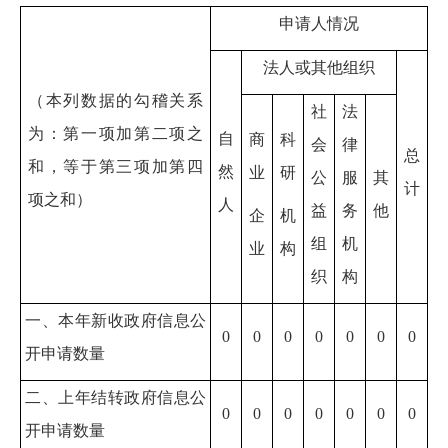
申请人情况
法人或其他组织
（本列数据的勾稽关系
社
法
为：第一项加第二项之
自
商
科
会
律
总
和，等于第三项加第四
然
业
研
公
服
其
计
项之和）
人
益
务
他
企
机
组
机
业
构
织
构
一、本年新收政府信息公
0
0
0
0
0
0
0
开申请数量
二、上年结转政府信息公
0
0
0
0
0
0
0
开申请数量