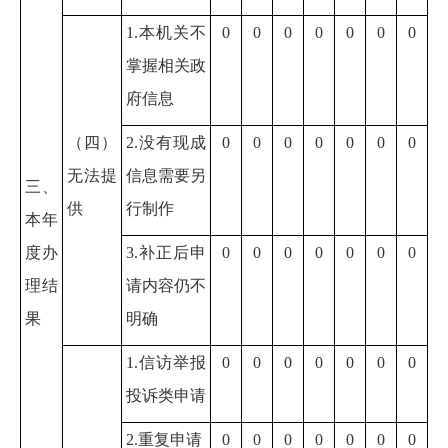
1.本机关不
0
0
0
0
0
0
0
掌握相关政
府信息
（四）
2.没有现成
0
0
0
0
0
0
0
无法提
信息需要另
三、
供
行制作
本年
度办
3.补正后申
0
0
0
0
0
0
0
理结
请内容仍不
果
明确
1.信访举报
0
0
0
0
0
0
0
投诉类申请
2.重复申请
0
0
0
0
0
0
0