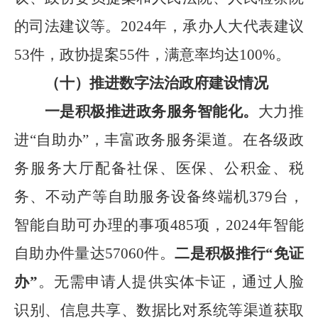
的司法建议等。
2024
年，承办人大代表建议
53
件，政协提案
55
件，满意率均达
100%
。
（十）推进数字法治政府建设情况
一是积极推进政务服务智能化。
大力推
进
“
自助办
”
，丰富政务服务渠道。在各级政
务服务大厅配备社保、医保、公积金、税
务、不动产等自助服务设备终端机
379
台，
智能自助可办理的事项
485
项，
2024
年智能
自助办件量达
57060
件。
二是积极推行
“
免证
办
”
。无需申请人提供实体卡证，通过人脸
识别、信息共享、数据比对系统等渠道获取