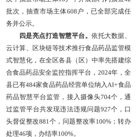
批次，抽查市场主体
608
户，已全部完成任
务并公示。
四是亮点打造智慧平台。
依托大数据、
云计算、区块链等技术推行食品药品监管模
式智慧化，在全区各县（区）中率先搭建综
合食品药品安全监控指挥平台，
2024
年，全
县已有
484
家食品药品经营单位纳入
AI+
食品
药品智慧平台监管，接入摄像头
704
个，通
过监管平台共发现违法违规问题
927
个，口
头督促整改
881
个，问题整改率
100%
；转办
处理
46
项，办结率
100%
。