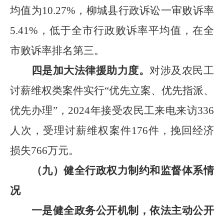
均值为
10.27%
，柳城县行政诉讼一审败诉率
5.41%
，低于全市行政败诉率平均值，在全
市败诉率排名第三。
四是加大法律援助力度。
对涉及农民工
讨薪维权类案件实行
“
优先立案、优先指派、
优先办理
”
，
2024
年接受农民工来电来访
336
人次，受理讨薪维权案件
176
件，挽回经济
损失
766
万元。
（九）健全行政权力制约和监督体系情
况
一是健全政务公开机制，依法主动公开