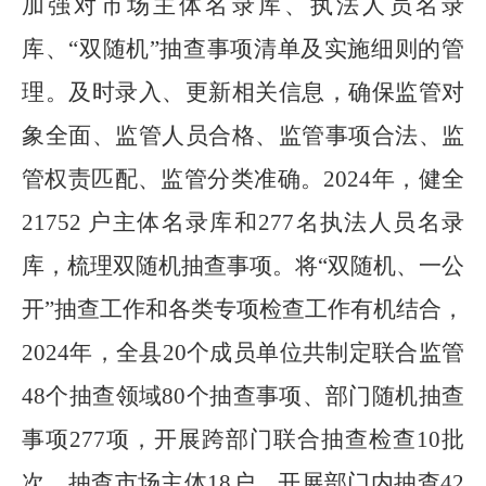
加强对市场主体名录库、执法人员名录
库、
“
双随机
”
抽查事项清单及实施细则的管
理。及时录入、更新相关信息，确保监管对
象全面、监管人员合格、监管事项合法、监
管权责匹配、监管分类准确。
2024
年，健全
21752
户主体名录库和
277
名执法人员名录
库，梳理双随机抽查事项。将
“
双随机、一公
开
”
抽查工作和各类专项检查工作有机结合，
2024
年，全县
20
个成员单位共制定联合监管
48
个抽查领域
80
个抽查事项、部门随机抽查
事项
277
项，开展跨部门联合抽查检查
10
批
次，抽查市场主体
18
户，开展部门内抽查
42