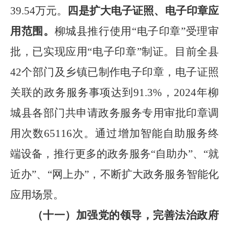
39.54
万元。
四是扩大电子证照、电子印章应
用范围。
柳城县推行使用
“
电子印章
”
受理审
批，已实现应用
“
电子印章
”
制证。目前全县
42
个部门及乡镇已制作电子印章，电子证照
关联的政务服务事项达到
91.3%
，
2024
年柳
城县各部门共申请政务服务专用审批印章调
用次数
65116
次。通过增加智能自助服务终
端设备，推行更多的政务服务
“
自助办
”
、
“
就
近办
”
、
“
网上办
”
，不断扩大政务服务智能化
应用场景。
（十一）加强党的领导，完善法治政府