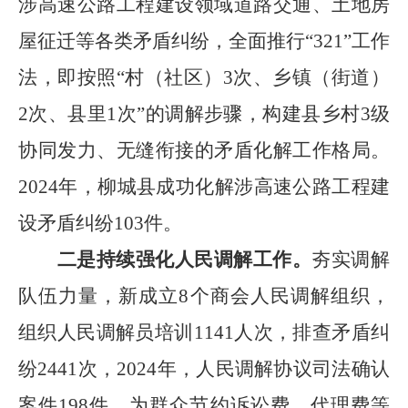
涉高速公路工程建设领域道路交通、土地房
屋征迁等各类矛盾纠纷，全面推行
“321”
工作
法，即按照
“
村（社区）
3
次、乡镇（街道）
2
次、县里
1
次
”
的调解步骤，构建县乡村
3
级
协同发力、无缝衔接的矛盾化解工作格局。
2024
年，柳城县成功化解涉高速公路工程建
设矛盾纠纷
103
件。
二是持续强化人民调解工作。
夯实调解
队伍力量，新成立
8
个商会人民调解组织，
组织人民调解员培训
1141
人次，排查矛盾纠
纷
2441
次，
2024
年，人民调解协议司法确认
案件
198
件，为群众节约诉讼费、代理费等