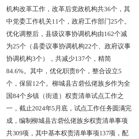
机构改革工作，改革后党政机构共
36
个，其
中党委工作机关
11
个，政府工作部门
25
个。
优化调整后，县级议事协调机构由
162
个减
为
25
个（县委议事协调机构
22
个、政府议事
协调机构
3
个），共减少
137
个，精简
84.6%
。其中，优化职责
8
个，整合设立
5
个，保留
12
个。柳城县古砦仫佬族乡作为全
国
84
个乡镇（街道）权责清单试点工作之
一，
截止
2024
年
5
月底，试点工作任务圆满完
成，编制柳城县古砦仫佬族乡权责清单事项
共
309
项，其中基本权责清单事项
137
项，配