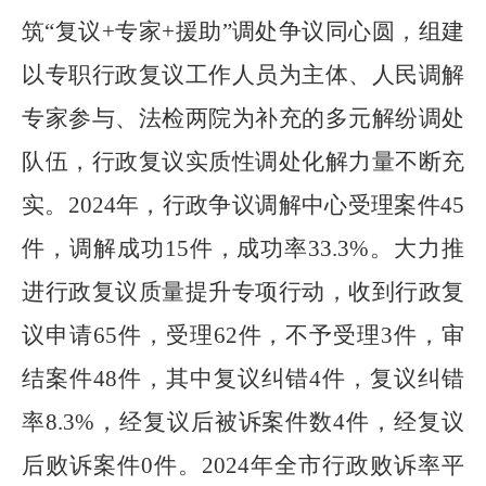
筑
“
复议
+
专家
+
援助
”
调处争议同心圆，组建
以专职行政复议工作人员为主体、人民调解
专家参与、法检两院为补充的多元解纷调处
队伍，行政复议实质性调处化解力量不断充
实。
2024
年，行政争议调解中心受理案件
45
件，调解成功
15
件，成功率
33.3%
。大力推
进行政复议质量提升专项行动，收到行政复
议申请
65
件，受理
62
件，不予受理
3
件，审
结案件
48
件，其中复议纠错
4
件，复议纠错
率
8.3%
，经复议后被诉案件数
4
件，经复议
后败诉案件
0
件。
2024
年全市行政败诉率平