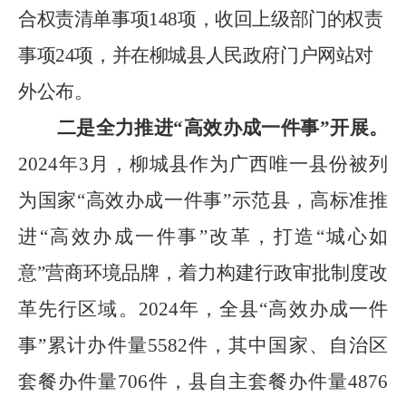
合权责清单事项
148
项，收回上级部门的权责
事项
24
项，并在柳城县人民政府门户网站对
外公布。
二是全力推进“高效办成一件事”开展。
2024
年
3
月，柳城县作为广西唯一县份被列
为国家
“
高效办成一件事
”
示范县，高标准推
进
“
高效办成一件事
”
改革，打造
“
城心如
意
”
营商环境品牌，着力构建行政审批制度改
革先行区域。
2024
年，全县
“
高效办成一件
事
”
累计办件量
5582
件，其中国家、自治区
套餐办件量
706
件，县自主套餐办件量
4876