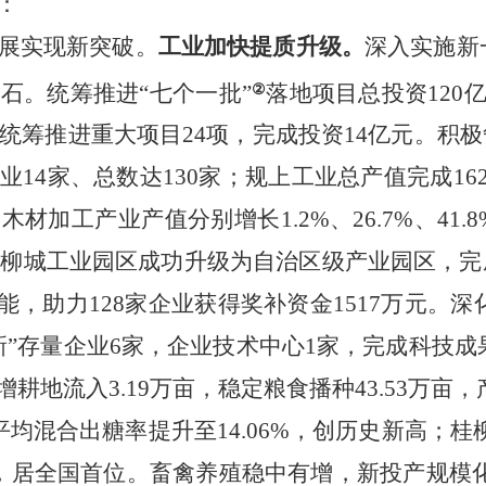
：
展实现新突破。
工业加快提质升级。
深入实施新
石。统筹推进“七个一批”
落地项目总投资120
②
面统筹推进重大项目24项，完成投资14亿元。积极
14家、总数达130家；
规上工业总产值完成162
加工产业产值分别增长1.2%、26.7%、41.
，柳城工业园区成功升级为自治区级产业园区，完
赋能，助力128家企业获得奖补资金1517万元
新”存量企业6家，企业技术中心1家，完成科技成
增耕地流入3.19万亩
，稳定
粮食播种43.53万亩，产
榨季平均混合出糖率提升至14.06%，创历史新高；桂
亩，居全国首位。畜禽养殖
稳中有增
，
新投产规模化