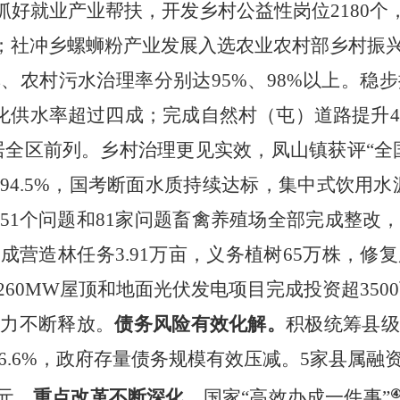
抓好就业产业帮扶，开发乡村公益性岗位2180个
万人；社冲乡螺蛳粉产业发展入选农业农村部乡村振
、农村污水治理率分别达95%、98%以上。稳步
模化供水率超过四成；完成自然村（屯）道路提升4
良率居全区前列。乡村治理更见实效，凤山镇获评“全
4.5%
，国考断面水质持续达标，集中式饮用水源
51个问题和81家问题畜禽养殖场全部完成整改
营造林任务3.91万亩，义务植树65万株，修复
60MW屋顶和地面光伏发电项目完成投资超350
活力不断释放。
债务风险有效化解。
积极统筹县
6.6%，政府存量债务规模有效压减。5家县属
万元。
重点改革不断深化。
国家“高效办成一件事”