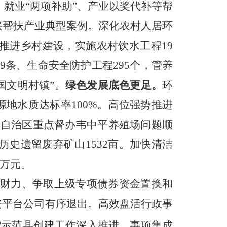
，就业“两项补助”、产业以奖代补等帮
兴帮扶产业典型案例。深化农村人居环
推进乡村建设，实施农村饮水工程19
9条、生命安全防护工程295个，管养
国文明村镇”。
绿色发展底色更足。
环
地水质达标率100%。高位强势推进
，自治区重点督办韦中平养殖场问题顺
历史遗留废弃矿山1532亩。加快清洁
0万元。
级财力、争取上级专项债券资金置换和
融资平台公司有序退出。高效盘活行政事
示范县创建工作深入推进，事项集成
④