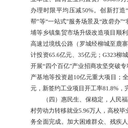
办理时限平均压减50%。创新打造“
帮”等“一站式”服务场景及“政砦办
埔等乡镇集贸市场升级改造项目顺
高速过境线公路（罗城经柳城至鹿
计投资65.6亿元、35亿元；
G323
柳
开展“四个百亿”产业招商攻坚突破
产基地等投资超10亿元重大项目；全年
元，新签约工业项目开工率81.8%，完
（四）惠民生、保稳定，人民福
村劳动力转移就业5.96万人，高
务全面完成。加大困难群众、残疾人