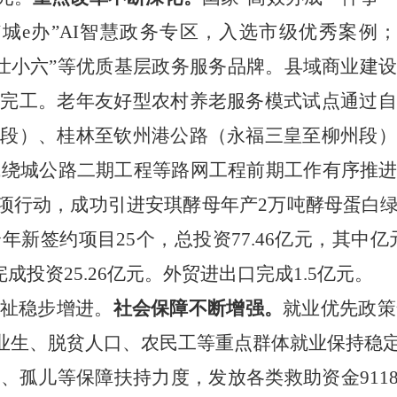
城e办”AI智慧政务专区，入选市级优秀案例；
”“壮小六”等优质基层政务服务品牌。县域商业
利完工。老年友好型农村养老服务模式试点通过
寨段）、桂林至钦州港公路（永福三皇至柳州段）
城绕城公路二期工程等路网工程前期工作有序推
专项行动，成功引进安琪酵母年产2万吨酵母蛋白
新签约项目25个，总投资77.46亿元，其中亿元
成投资25.26亿元。外贸进出口完成1.5亿元。
祉稳步增进。
社会保障不断增强。
就业优先政策
校毕业生、脱贫人口、农民工等重点群体就业保持稳
、孤儿等保障扶持力度，发放各类救助资金9118