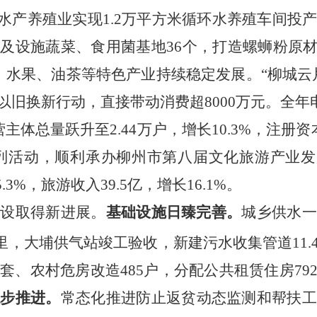
水产养殖业实现1.2万平方米循环水养殖车间投
及设施蔬菜、食用菌基地36个，打造螺蛳粉原材料
、水果、油茶等特色产业持续稳定发展。“柳城云
以旧换新行动，直接带动消费超8000万元。
全年
营主体总量跃
升至2.44万户，增长10.3%，注
册资
系列活动，顺利承办柳州市第八届文化旅游产业
3%，旅游收入39.5亿，增长16.1%。
建设取得新进展。
基础设施日臻完善。
城乡供水
5公里，大埔供气站竣工验收，新建污水收集管道11
套、农村危房改造485户，分配公共租赁住房7
稳步推进。
常态化推进防止返贫动态监测和帮扶工