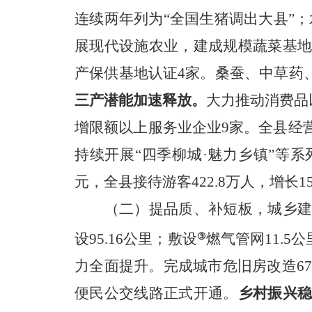
连续两年列为“全国生猪调出大县”
；
展现代设施农业，建成规模蔬菜基地
产保供基地认证4家。
桑蚕、中草药
三产潜能加速释放。
大力推动消费品
增限额以上服务业企业
9
家。全县经
持续开展“四季柳城·魅力乡镇”等
元，全县接待游客422.8万人，增长15.
（二）提品质、补短板，城乡
设95.16公里；敷设
燃气管网11.
③
力全面提升。完成城市危旧房改造67
便民公交线路正式开通。
乡村振兴