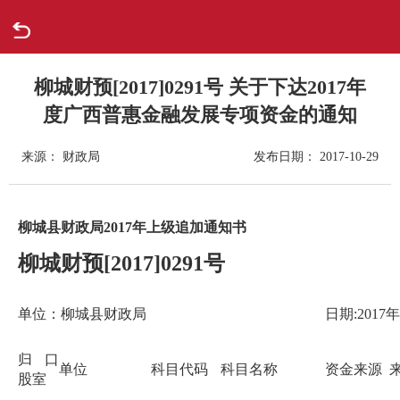
首页
走进柳城
柳城财预[2017]0291号 关于下达2017年
度广西普惠金融发展专项资金的通知
新闻中心
来源： 财政局
发布日期： 2017-10-29
政府信息公开
柳城县财政局2017年上级追加通知书
网上办事
柳城财预[2017]0291号
互动回应
单位：柳城县财政局
日期:2017
数据专题
归口
单位
科目代码
科目名称
资金来源
股室