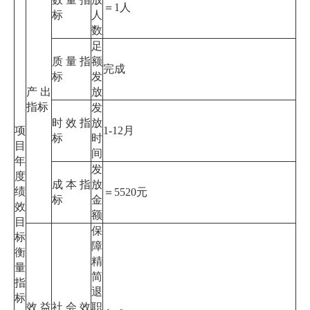
＝1人
标
人
数
足
质量指
额
完成
标
发
产出
放
指标
发
时效指
放
项
1-12月
标
时
目
间
年
发
度
成本指
放
绩
＝5520元
标
金
效
额
目
保
标
障
衡
精
量
简
指
退
标
效益
社会效
职