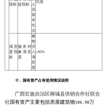
完成
指标
益指标
人
员
基
本
生
活
被
救
满意
服务对
济
度指
象满意
人
≥90%
标
度
满
意
度
十、国有资产占有使用情况说明
广西壮族自治区柳城县供销合作社联合
社
国有资产主要
包括房屋建筑物
万
106.90