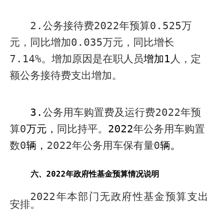
2.
公务接待费
2022
年预算
0.525
万
元，同比增加
0.035
万元，同比增长
7.14%
。增加原因是在职人员
增加
1
人，定
额公务接待费支出增加
。
3.
公务用车购置费及运行费
2022
年预
算
0
万元，
同比持平。
2022
年公务用车购置
数
0
辆，
2022
年公务用车保有量
0
辆。
六、
2022
年政府性基金预算情况说明
2022
年本部门无政府性基金预算支出
安排。