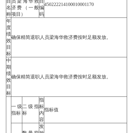
目
员梁海华救
目
450222214100010001170
名
济费（一般
编
称
项目）
码
年
度
绩
确保精简退职人员梁海华救济费按时足额发放。
效
目
标
中
期
绩
确保精简退职人员梁海华救济费按时足额发放。
效
目
标
指
一级
二级指
标
指标值
指标
标
内
容
发
数量指
放