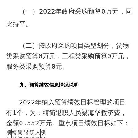
（一）
2022
年政府采购预算
0
万元，
同
比持平
。
（二）按政府采购项目类型划分，
货物
类
采购
预算
0
万元，
工程类
采购
预算
0
万元
，
服务
类采购
预算
0
元。
九、
预算绩效信息情况说明
2022
年纳入预算绩效目标管理的项目
有
1
个，为：精简退职人员梁海华救济费，
金额
0.552
万元。
重点项目绩效目标如下：
项
精简退职人
项