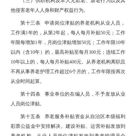
（三）供职机构及本人无欺老、虐老行为以及其
他侵害老年人人身和财产权益行为。
第十三条 申请岗位津贴的养老机构从业人员，
工作满
1
年的，从第
2
年起，每人每月补贴
50
元；工作
年限每增加
1
年，月岗位津贴增加
50
元；工作年限
10
年
以内（含
10
年）的，最高补贴至每月
300
元；连续工作
10
年以上的，每人每月补贴
400
元。从养老机构离职且
不再从事养老护理工作超过
6
个月的，工作年限按再次
从业时间起算。
第十四条 事业单位的在编人员，不予发放从业
人员岗位津贴。
第十五条 养老服务补贴资金从自治区本级福利
彩票公益金中安排解决。建设补贴、运营补贴发放到
养老机构，从业人员岗位津贴发放到养老护理员个