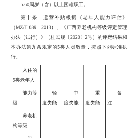
5.60
周岁（含）以上困难职工。
第十条 运营补贴根据《老年人能力评估》
（
MZ/T 039—2013
）、《广西养老机构等级评定管理
办法（试行）》（桂民规〔
2020
〕
2
号）的评定结果和
本办法第九条规定的
5
类人员数量，按照下列标准执
行。
入住的
5
类老年人
能力等
轻
中
重
备
级
度失能
度失能
度失能
注
养老机
构等级