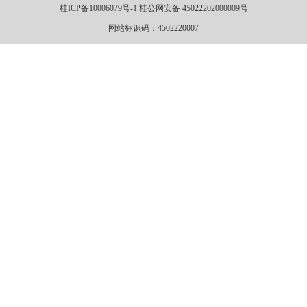
桂ICP备10006079号-1 桂公网安备 45022202000009号
网站标识码：4502220007