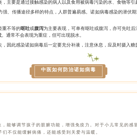
炎，主要是通过接触感染的病人以及食用被病毒污染的水、食物等引
强、传播途径多样的特点，人群普遍易感。诺如病毒感染的潜伏期通
轻重不等的
呕吐
或
腹泻
为主要表现，可单有呕吐或腹泻，亦可先吐后
状
。通常不会表现为重症，但可出现脱水。
失，因此感染诺如病毒后一定要充分补液，注意休息，应及时摄入糖
中医如何防治诺如病毒
位，能够调节孩子的脏腑功能，增强免疫力。对于小儿常见的感
子们不仅能缓解病痛，还能感受到关爱与温暖。