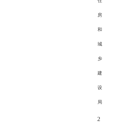
住
房
和
城
乡
建
设
局
2