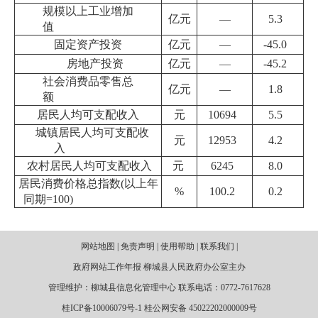
规模以上工业增加
亿元
—
5.3
值
固定资产投资
亿元
—
-45.0
房地产投资
亿元
—
-45.2
社会消费品零售总
亿元
—
1.8
额
居民人均可支配收入
元
10694
5.5
城镇居民人均可支配收
元
12953
4.2
入
农村居民人均可支配收入
元
6245
8.0
居民消费价格总指数(以上年
%
100.2
0.2
同期=100)
网站地图 | 免责声明 | 使用帮助 | 联系我们 |
政府网站工作年报 柳城县人民政府办公室主办
管理维护：柳城县信息化管理中心 联系电话：0772-7617628
桂ICP备10006079号-1 桂公网安备 45022202000009号