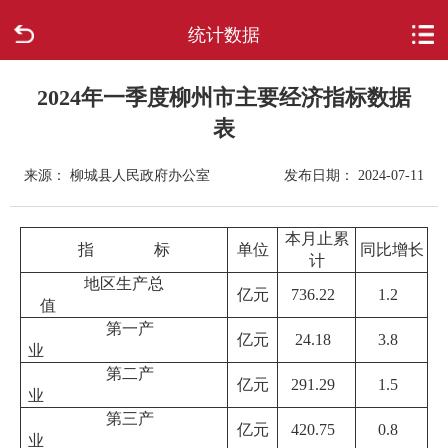
统计数据
首页
走进柳城
2024年一季度柳州市主要经济指标数据
表
新闻中心
来源： 柳城县人民政府办公室
发布日期： 2024-07-11
政府信息公开
本月止累
指 标
单位
同比增长
网上办事
计
地区生产总
亿元
736.22
1.2
值
互动回应
第一产
亿元
24.18
3.8
业
数据专题
第二产
亿元
291.29
1.5
业
第三产
亿元
420.75
0.8
业