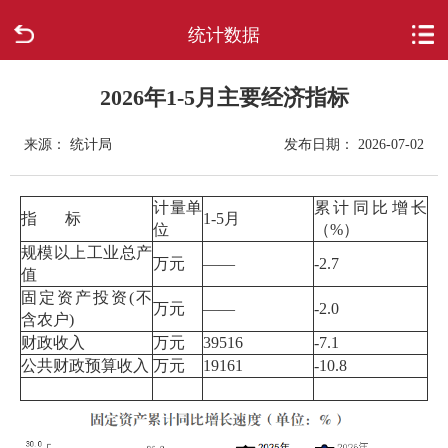
统计数据
首页
走进柳城
2026年1-5月主要经济指标
来源： 统计局
发布日期： 2026-07-02
新闻中心
政府信息公开
计量单
累计同比增长
指 标
1-5月
位
（%）
规模以上工业总产
网上办事
万元
——
-2.7
值
固定资产投资(不
万元
——
-2.0
互动回应
含农户)
财政收入
万元
39516
-7.1
公共财政预算收入
万元
19161
-10.8
数据专题