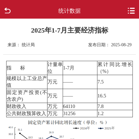
统计数据
首页
走进柳城
2025年1-7月主要经济指标
来源： 统计局
发布日期： 2025-08-29
新闻中心
政府信息公开
计量单
累计同比增长
指 标
1-7月
位
（%）
规模以上工业总产
网上办事
万元
——
7.5
值
固定资产投资(不
万元
——
16.5
互动回应
含农户)
财政收入
万元
64110
7.8
公共财政预算收入
万元
31256
1.2
数据专题