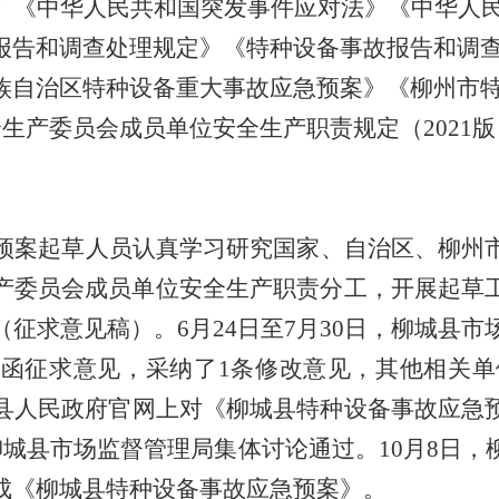
》《中华人民共和国突发事件应对法》《中华人
报告和调查处理规定》《特种设备事故报告和调
族自治区特种设备重大事故应急预案》《柳州市
全生产委员会成员单位安全生产职责规定（
2021
版
预案起草人员认真学习研究国家、自治区、柳州
产委员会成员单
位
安全生产职责分工，
开展起草
（征求意见稿）。
6
月
24
日至
7
月
30
日，
柳城县市
发函征求意见，采
纳了
1
条修改意见，其他相关单
县人民政府官
网上
对
《柳城县特种设备事故应急
柳城县市场监督管理局
集体讨论通过。
10
月
8
日，
成
《柳城县特种设备事故应急预案
》。