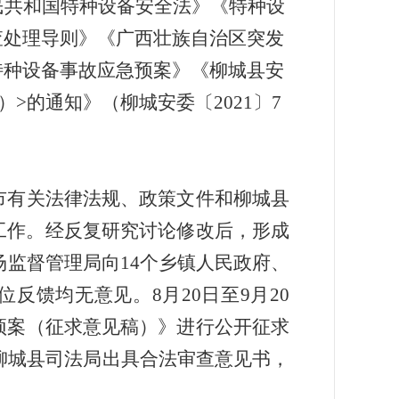
民共和国特种设备安全法》《特种设
查处理导则》《广西壮族自治区突发
特种设备事故应急预案》《柳城县安
）
>
的通知》（柳城安委〔
2021
〕
7
市
有
关法律法规、政策文件
和
柳城县
工作。经
反复研究讨
论修改后，形成
场监督管理局
向
14
个乡镇人民政府、
位反馈均无意见。
8
月
20
日至
9
月
20
预案
（征求意见稿）》进
行
公开征求
柳城县司法局出具
合法
审查意见书，