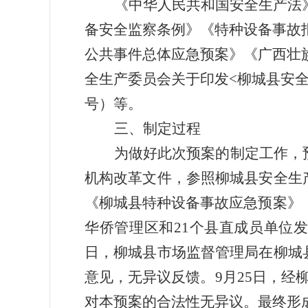
《中华人民共和国安全生产法
备安全监察条例》《特种设备事故
公共事件总体应急预案》《广西壮
全生产委员会关于印发
<
柳城县安
号）等。
三、制定过程
为做好此次预案的制定工作，
机构改革文件，参照柳城县安全生
《柳城县特种设备事故应急预案
》
华侨管理区
和
21
个县直成员单位
日，
柳城县市场监督管理局
在柳城
意见，
无
异议反馈。
9
月
25
日，经
对本预
案的
合法性无异议。最终形