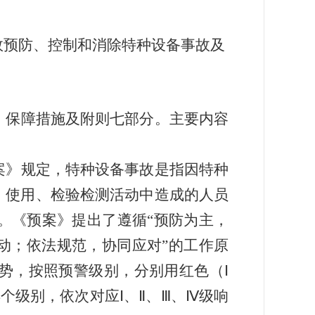
效预防、控制和消除特种设备事故及
、保障措施及附则七部分。主要内容
案》规定，
特种设备事故是指因特种
、使用、检验检测活动中造成的人员
。《
预案》提出了遵循“
预防为主，
动；依法规范，协同应对
”的工作原
势，按照预警级别，分别用红色（
Ⅰ
4
个级别
，
依次对应
Ⅰ
、
Ⅱ
、
Ⅲ
、
Ⅳ
级响