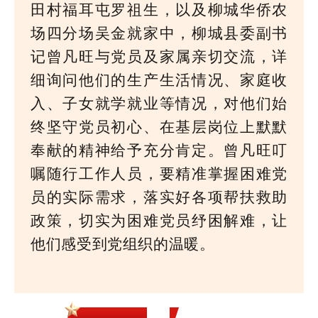
田村福耳屯罗祖生，以及柳城华侨农
场四分场吴金就家中，柳城县委副书
记曾凡旺与党员及家属亲切交流，详
细询问他们的生产生活情况、家庭收
入、子女就学就业等情况，对他们始
终坚守党员初心、在基层岗位上默默
奉献的精神给予充分肯定。曾凡旺叮
嘱随行工作人员，要精准掌握困难党
员的实际需求，落实好各项帮扶救助
政策，切实为困难党员纾困解难，让
他们感受到党组织的温暖。