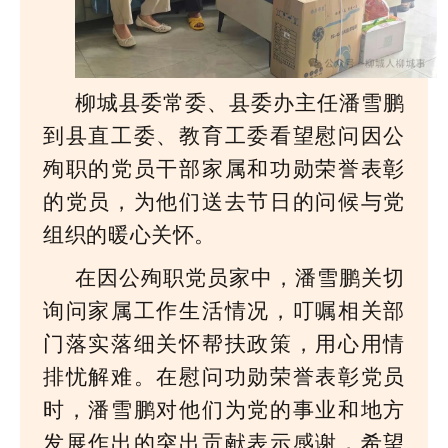
柳城县委常委、县委办主任潘雪鹏
到县直工委、教育工委看望慰问因公
殉职的党员干部家属和功勋荣誉表彰
的党员，为他们送去节日的问候与党
组织的暖心关怀。
在因公殉职党员家中，潘雪鹏关切
询问家属工作生活情况，叮嘱相关部
门落实落细关怀帮扶政策，用心用情
排忧解难。在慰问功勋荣誉表彰党员
时，潘雪鹏对他们为党的事业和地方
发展作出的突出贡献表示感谢，希望