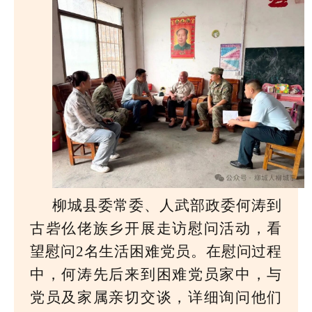
柳城县委常委、人武部政委何涛到
古砦仫佬族乡开展走访慰问活动，看
望慰问2名生活困难党员。在慰问过程
中，何涛先后来到困难党员家中，与
党员及家属亲切交谈，详细询问他们