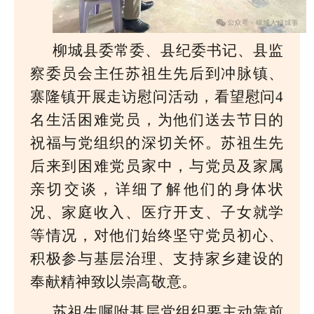
柳城县委常委、县纪委书记、县监
察委员会主任苏祖生先后到冲脉镇、
寨隆镇开展走访慰问活动，看望慰问4
名生活困难党员，为他们送去节日的
祝福与党组织的深切关怀。苏祖生先
后来到困难党员家中，与党员及家属
亲切交谈，详细了解他们的身体状
况、家庭收入、医疗开支、子女就学
等情况，对他们始终坚守党员初心、
积极参与基层治理、支持家乡建设的
奉献精神致以崇高敬意。
苏祖生嘱咐基层党组织要主动靠前