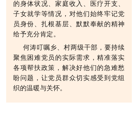
的身体状况、家庭收入、医疗开支、
子女就学等情况，对他们始终牢记党
员身份、扎根基层、默默奉献的精神
给予充分肯定。
何涛叮嘱乡、村两级干部，要持续
聚焦困难党员的实际需求，精准落实
各项帮扶政策，解决好他们的急难愁
盼问题，让党员群众切实感受到党组
织的温暖与关怀。