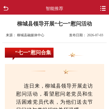
智能推荐
首页
走进柳城
柳城县领导开展“七一”慰问活动
来源： 柳城县融媒体中心
发布日期： 2026-07-03
新闻中心
政府信息公开
“七一”慰问合集
网上办事
互动回应
连日来，柳城县领导开展走访
数据专题
慰问活动，看望慰问老党员和生
活困难党员代表，为他们送去节