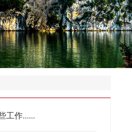
......