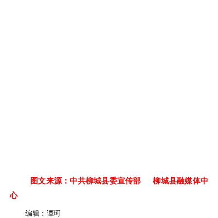
图文来源：中共柳城县委宣传部 柳城县融媒体中
心
编辑：谭珂