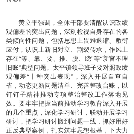
黄立平强调，全体干部要清醒认识政绩
观偏差的突出问题，深刻检视自身存在的各
类倾向性问题，包括思想上畏难退缩、敷衍
应付，认识上新旧对立、割裂传承，作风上
存在“等、靠、要、推、脱、绕”等“新官不理
旧账”典型问题。太平镇领导班子要对照政绩
观偏差“十种突出表现”，深入开展自查自
省，动态更新问题清单、完善整改台账，以
钉钉子精神推动专项整治整改工作落地见
效。要牢牢把握当前推动学习教育深入开展
的几个重点，深化学习研讨，联动开展学习
研讨，把学习研讨搬到问题一线，抓好用好
正反典型案例，扎实筑牢思想根基，下大力