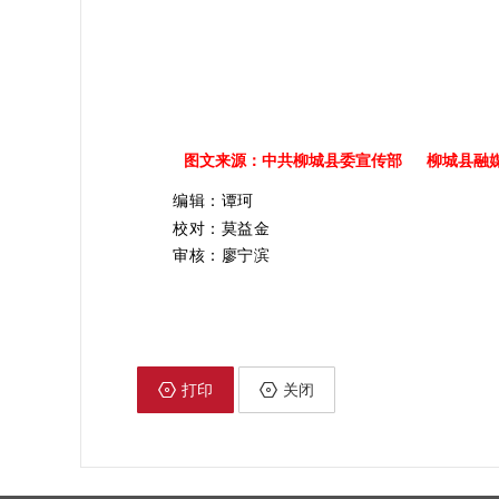
图文来源：中共柳城县委宣传部 柳城县融
编辑：谭珂
校对：莫益金
审核：廖宁滨
打印
关闭