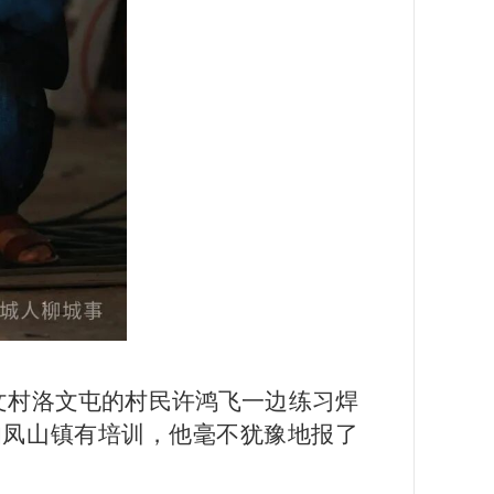
文村洛文屯的村民许鸿飞一边练习焊
知凤山镇有培训，他毫不犹豫地报了