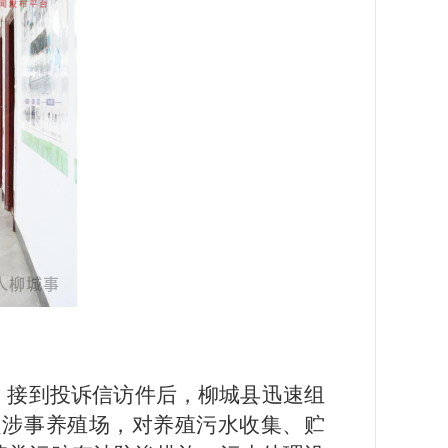
。
。接到投诉信访件后，柳城县迅速组
赴涉事养殖场，对养殖污水收集、贮