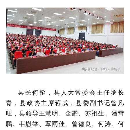
县长何韬，县人大常委会主任罗长
青，县政协主席蒋威，县委副书记曾凡
旺，县领导王慧明、金耀、苏祖生、潘雪
鹏、韦慰举、覃雨佳、曾德良、何涛、何