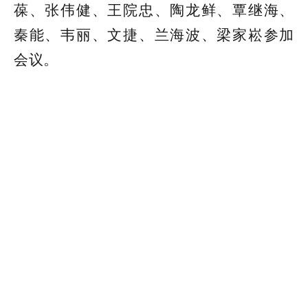
葆、张伟健、王院忠、陶龙鲜、覃继海、
秦能、韦丽、文捷、兰海波、梁家崧参加
会议。