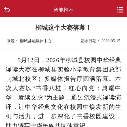
智能推荐
首页
走进柳城
柳城这个大赛落幕！
来源： 柳城县融媒体中心
发布日期： 2026-05-15
新闻中心
政府信息公开
5月12日，2026年柳城县校园中华经典
诵读大赛在柳城县实验小学教育集团总部
网上办事
（城北校区）多媒体报告厅圆满落幕。本
次大赛以“书香八桂，红心向党；典耀中
互动回应
华，赓续文脉”为主题，通过沉浸式诵读演
数据专题
绎，让中华经典文化在校园中焕发新的生
机与活力，进一步深化了书香校园建设，
助力铸牢中华民族共同体意识。